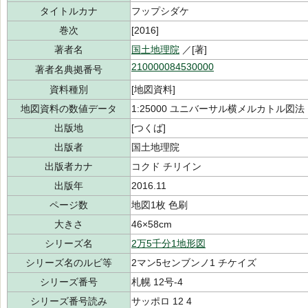
タイトルカナ
フップシダケ
巻次
[2016]
著者名
国土地理院
／[著]
210000084530000
著者名典拠番号
資料種別
[地図資料]
地図資料の数値データ
1:25000 ユニバーサル横メルカトル図法
出版地
[つくば]
出版者
国土地理院
出版者カナ
コクド チリイン
出版年
2016.11
ページ数
地図1枚 色刷
大きさ
46×58cm
シリーズ名
2万5千分1地形図
シリーズ名のルビ等
2マン5センブンノ1 チケイズ
シリーズ番号
札幌 12号-4
シリーズ番号読み
サッポロ 12 4