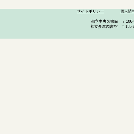
サイトポリシー
個人情
都立中央図書館 〒106-857
都立多摩図書館 〒185-852