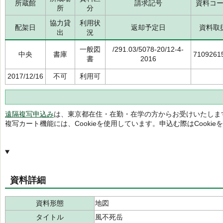
所蔵館
請求記号
資料コ
所
分
協力貸
利用状
配架日
返却予定日
資料取
出
況
一般図
/291.03/5078-20/12-4-
中央
書庫
7109261
書
2016
2017/12/16
不可
利用可
遠隔複写申込み
は、東京都在住・在勤・在学の方からお受けいたしま
複写カート機能には、Cookieを使用しています。申込む際はCooki
資料詳細
資料形態
地図
タイトル
風不死岳