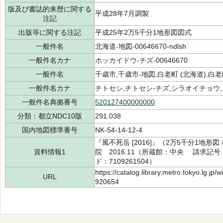
版及び書誌的来歴に関する
平成28年7月調製
注記
出版等に関する注記
平成25年2万5千分1地形図図式
一般件名
北海道-地図-00646670-ndlsh
一般件名カナ
ホッカイドウ-チズ-00646670
一般件名
千歳市,千歳市-地図,白老町 (北海道),白老
一般件名カナ
チトセシ,チトセシ-チズ,シラオイチョウ,
一般件名典拠番号
520127400000000
分類：都立NDC10版
291.038
国内地図標準番号
NK-54-14-12-4
『風不死岳 [2016]』（2万5千分1地形
資料情報1
院 2016.11（所蔵館：中央 請求記号：/29
ド：7109261504）
https://catalog.library.metro.tokyo.lg.jp
URL
920654