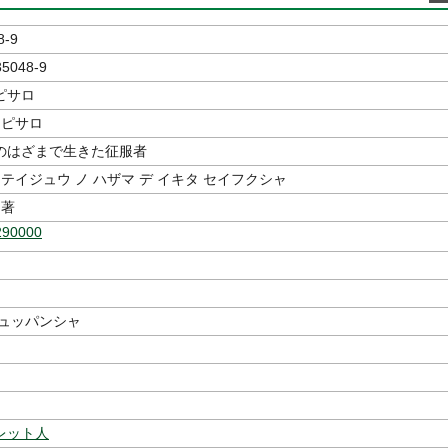
8-9
35048-9
ピサロ
 ピサロ
のはざまで生きた征服者
 テイジュウ ノ ハザマ デ イキタ セイフクシャ
著
290000
シュッパンシャ
レット人