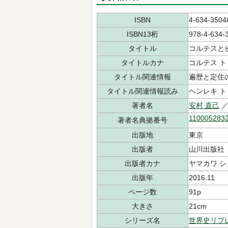
ISBN
4-634-3504
ISBN13桁
978-4-634-
タイトル
コルテスと
タイトルカナ
コルテス ト
タイトル関連情報
遍歴と定住
タイトル関連情報読み
ヘンレキ ト
著者名
安村 直己
／
110005283
著者名典拠番号
出版地
東京
出版者
山川出版社
出版者カナ
ヤマカワ 
出版年
2016.11
ページ数
91p
大きさ
21cm
シリーズ名
世界史リブ