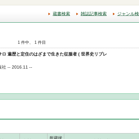
蔵書検索
雑誌記事検索
ジャンル検
1 件中、 1 件目
ピサロ 遍歴と定住のはざまで生きた征服者 ( 世界史リブレ
- 2016.11 --
所蔵状