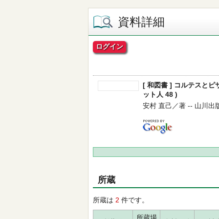
資料詳細
ログイン
[ 和図書 ] コルテスと
ット人 48 )
安村 直己／著 -- 山川出版社 -
所蔵
所蔵は
2
件です。
所蔵場