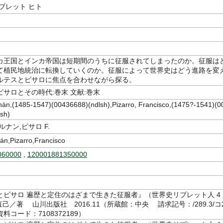
ブレット ヒト
カ王国とインカ帝国は短期間のうちに征服されてしまったのか。征服は
て植民地統治に転換していくのか。征服によって世界史はどう進路を変
ルテスとピサロに焦点を合わせながら探る。
サロとその時代:巻末 文献:巻末
nán,(1485-1547)(00436688)(ndlsh),Pizarro, Francisco,(1475?-1541)(0
sh)
ルナン,ピサロ F.
án,Pizarro,Francisco
060000
,
120001881350000
とピサロ 遍歴と定住のはざまで生きた征服者』（世界史リブレット人 4
直己／著 山川出版社 2016.11（所蔵館：中央 請求記号：/289.3/コ
 資料コード：7108372189）