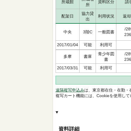
所蔵館
資料区分
請
所
協力貸
配架日
利用状況
返却
出
/28
中央
3階C
一般図書
236
2017/01/04
可能
利用可
青少年図
/28
多摩
書庫
書
236
2017/03/31
可能
利用可
遠隔複写申込み
は、東京都在住・在勤・
複写カート機能には、Cookieを使用し
資料詳細