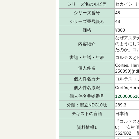
シリーズ名のルビ等
セカイシ リ
シリーズ番号
48
シリーズ番号読み
48
価格
¥800
なぜアステ
内容紹介
のようにし
たのか。コ
書誌・年譜・年表
コルテスとピ
Cortés, Her
個人件名
250999)(ndl
個人件名カナ
コルテス エ
個人件名原綴
Cortés,Hern
個人件名典拠番号
120000061
分類：都立NDC10版
289.3
テキストの言語
日本語
『コルテス
資料情報1
8） 安村 
362/602