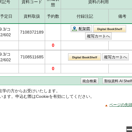
求記号
資料コード
資料の利用
態
予定日
資料取扱
予約数
付録注記
備考
配架図
9.3/コ
Digital BookShelf
7108372189
2/602
0
9.3/コ
7108511685
Digital BookShelf
2/602
0
在学の方からお受けいたします。
ています。申込む際はCookieを有効にしてください。
ページの先