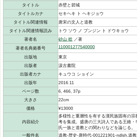
タイトル
赤壁と碧城
タイトルカナ
セキヘキ ト ヘキジョウ
タイトル関連情報
唐宋の文人と道教
タイトル関連情報読み
トウ ソウ ノ ブンジン ト ドウキョウ
著者名
砂山 稔
／著
110001277540000
著者名典拠番号
出版地
東京
出版者
汲古書院
出版者カナ
キュウコ ショイン
出版年
2016.11
ページ数
6, 466, 37p
大きさ
22cm
価格
¥13000
多様性と重層性を有する漢民族固有の宗
内容紹介
考を集成。盛唐の三大詩人である王維・
氏一族と道教との関わりなどを論じる。
一般件名
道教-歴史-唐時代-001221901-ndlsh,道教