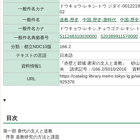
ドウキョウ-レキシ-トウ ジダイ-0012219
一般件名カナ
02
一般件名
道教-歴史
,
中国-歴史-唐時代
,
中国-歴史
一般件名カナ
ドウキョウ-レキシ,チュウゴク-レキシ-ト
511248310030000
,
520389911570000
一般件名典拠番号
分類：都立NDC10版
166.2
テキストの言語
日本語
『赤壁と碧城 唐宋の文人と道教』 砂山 
資料情報1
央 請求記号：/166.2/5010/2016 資
https://catalog.library.metro.tokyo.lg.jp
URL
925376
目次
第一部 唐代の文人と道教
序章 道教研究の方法と課題