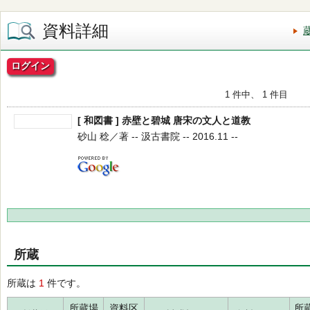
資料詳細
ログイン
1 件中、 1 件目
[ 和図書 ] 赤壁と碧城 唐宋の文人と道教
砂山 稔／著 -- 汲古書院 -- 2016.11 --
所蔵
所蔵は
1
件です。
所蔵場
資料区
所