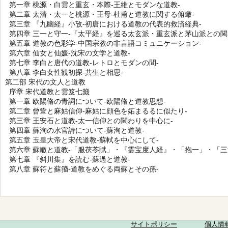
第一章 桃源・白雲と重玄・本際-王維とモダンな道教-
第二章 太清・太一と桃源・王母-杜甫と道教に関する俯瞰-
第三章 『九幽経』小攷-初唐における道教の代表的救済経典-
第四章 三一と守一-『太平経』を巡る太玄派・重玄派と茅山派との関
第五章 道教の色彩学-中国宗教の非言語コミュニケーション-
第六章 仙女と仙媛-沈宋の文学と道教-
第七章 李白と唐代の道教-レトロとモダンの間-
第八章 李白女性観初探-共生と相思-
第二部 宋代の文人と道教
序章 宋代道教と雲笈七籤
第一章 欧陽脩の青詞について-欧陽脩と道教思想-
第二章 曾鞏と麻姑信仰-麻姑に顔色を妬まるるに似たり-
第三章 王安石と道教-太一信仰との関わりを中心に-
第四章 蘇洵の水官詩について-蘇洵と道教-
第五章 玉皇大帝と宋代道教-蘇軾を中心にして-
第六章 蘇轍と道教-「服茯苓賦」・『霊宝度人経』・「抱一」・「三
第七章 『斜川集』を読む-蘇過と道教-
第八章 蘇符と蘇籀-道教をめぐる両蘇とその孫-
サイトポリシー
個人情