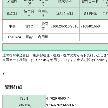
所蔵館
請求記号
資料コード
所
分
協力貸
利用状
配架日
返却予定日
資料取扱
予
出
況
一般図
中央
3階C
/166.2/5010/2016
7108401558
書
2017/01/24
可能
利用可
遠隔複写申込み
は、東京都在住・在勤・在学の方からお受けいたしま
複写カート機能には、Cookieを使用しています。申込む際はCooki
資料詳細
ISBN
4-7629-6580-7
ISBN13桁
978-4-7629-6580-7