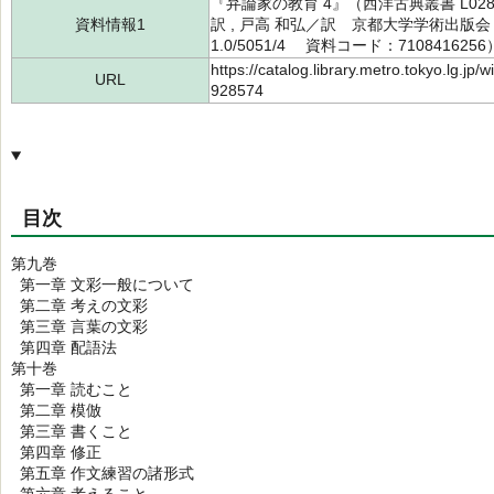
『弁論家の教育 4』（西洋古典叢書 L02
資料情報1
訳 , 戸高 和弘／訳 京都大学学術出版会
1.0/5051/4 資料コード：7108416256
https://catalog.library.metro.tokyo.lg.jp
URL
928574
目次
第九巻
第一章 文彩一般について
第二章 考えの文彩
第三章 言葉の文彩
第四章 配語法
第十巻
第一章 読むこと
第二章 模倣
第三章 書くこと
第四章 修正
第五章 作文練習の諸形式