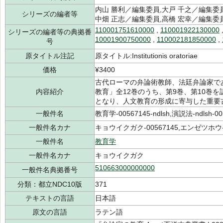
内山 勝利／編集委員,大戸 千之／編集委員
シリーズの編者等
中畑 正志／編集委員,高橋 宏幸／編集
110001751610000
,
110001922130000
シリーズの編者等の典拠番
10001900750000
,
110002181850000
,
号
原タイトル注記
原タイトル:Institutionis oratoriae
価格
¥3400
古代ローマの弁論術教師、法廷弁論家で
内容紹介
教育」全12巻のうち、第9巻、第10巻
となり、人文教育の形成に寄与した重要
一般件名
教育学-00567145-ndlsh,演説法-ndlsh-00
一般件名カナ
キョウイクガク-00567145,エンゼツホウ-0
一般件名
教育学
一般件名カナ
キョウイクガク
510663000000000
一般件名典拠番号
分類：都立NDC10版
371
テキストの言語
日本語
原文の言語
ラテン語