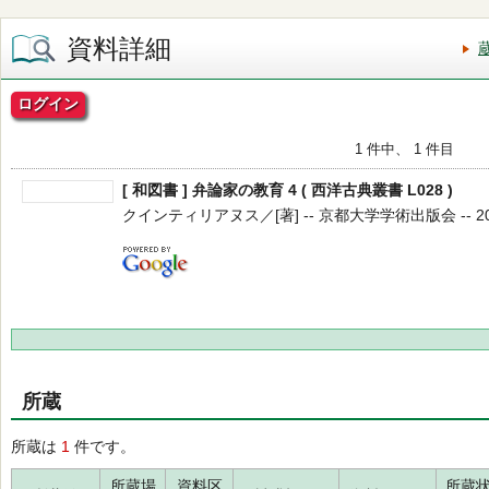
資料詳細
ログイン
1 件中、 1 件目
[ 和図書 ] 弁論家の教育 4 ( 西洋古典叢書 L028 )
クインティリアヌス／[著] -- 京都大学学術出版会 -- 2016
所蔵
所蔵は
1
件です。
所蔵場
資料区
所蔵