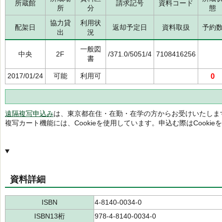
所蔵館
請求記号
資料コード
所
分
態
協力貸
利用状
配架日
返却予定日
資料取扱
予約
出
況
一般図
中央
2F
/371.0/5051/4
7108416256
書
2017/01/24
可能
利用可
0
遠隔複写申込み
は、東京都在住・在勤・在学の方からお受けいたしま
複写カート機能には、Cookieを使用しています。申込む際はCooki
資料詳細
ISBN
4-8140-0034-0
ISBN13桁
978-4-8140-0034-0