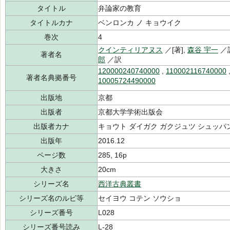
タイトル
弁論家の教育
タイトルカナ
ベンロンカ ノ キョウイク
巻次
4
クインティリアヌス
／[著],
森谷 宇一
／
著者名
郎
／訳
120000240740000
,
110002116740000
著者名典拠番号
10005724490000
出版地
京都
出版者
京都大学学術出版会
出版者カナ
キョウト ダイガク ガクジュツ シュッパ
出版年
2016.12
ページ数
285, 16p
大きさ
20cm
シリーズ名
西洋古典叢書
シリーズ名のルビ等
セイヨウ コテン ソウショ
シリーズ番号
L028
シリーズ番号読み
L-28