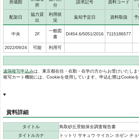
所蔵館
請求記号
資料コード
所
分
協力貸
利用状
配架日
返却予定日
資料取扱
予
出
況
一般図
中央
2F
D/454.6/5051/2016
7115186577
書
2022/09/24
可能
利用可
遠隔複写申込み
は、東京都在住・在勤・在学の方からお受けいたしま
複写カート機能には、Cookieを使用しています。申込む際はCooki
資料詳細
タイトル
鳥取砂丘景観保全調査報告書
タイトルカナ
トットリ サキュウ ケイカン ホゼン チ