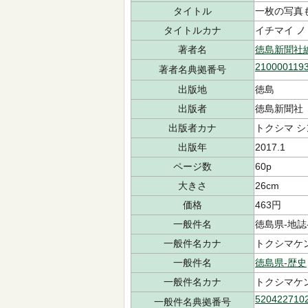
タイトル
一枚の写真
タイトルカナ
イチマイ ノ
著者名
徳島新聞社
210000119
著者名典拠番号
出版地
徳島
出版者
徳島新聞社
出版者カナ
トクシマ 
出版年
2017.1
ページ数
60p
大きさ
26cm
価格
463円
一般件名
徳島県-地誌-n
一般件名カナ
トクシマケン-
一般件名
徳島県-歴史
一般件名カナ
トクシマケ
520422710
一般件名典拠番号