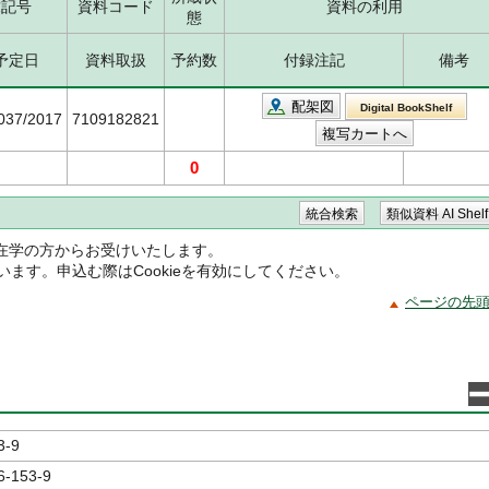
求記号
資料コード
資料の利用
態
予定日
資料取扱
予約数
付録注記
備考
配架図
Digital BookShelf
5037/2017
7109182821
0
在学の方からお受けいたします。
ています。申込む際はCookieを有効にしてください。
ページの先
3-9
6-153-9