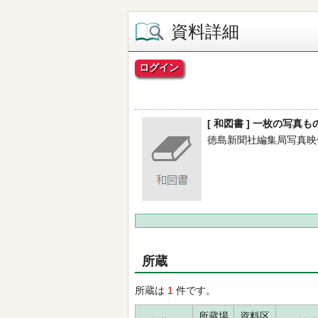
資料詳細
ログイン
[ 和図書 ] 一枚の写真
徳島新聞社編集局写真映像部／写
所蔵
所蔵は
1
件です。
所蔵場
資料区