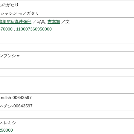
ものがたり
 シャシン モノガタリ
編集局写真映像部
／写真,
吉本旭
／文
370000
,
110007360950000
シンブンシャ
dlsh-00643597
チシ-00643597
ン-レキシ
250000