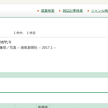
蔵書検索
雑誌記事検索
ジャンル検
1 件中、 1 件目
ものがたり
真 -- 徳島新聞社 -- 2017.1 --
所蔵状