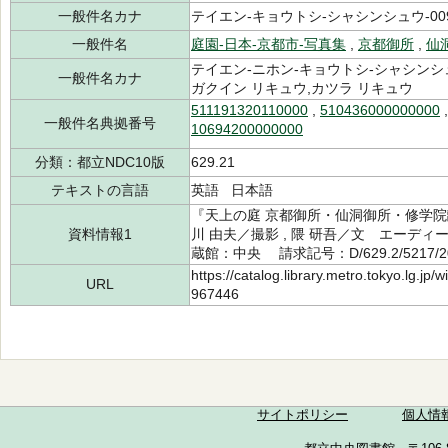
一般件名カナ
テイエン-キョウトシ-シャシンシュウ-009
一般件名
庭園-日本-京都市-写真集
,
京都御所
,
仙
テイエン-ニホン-キョウトシ-シャシンシュ
一般件名カナ
ガクイン リキュウ,カツラ リキュウ
511191320110000
,
510436000000000
一般件名典拠番号
10694200000000
分類：都立NDC10版
629.21
テキストの言語
英語 日本語
『天上の庭 京都御所・仙洞御所・修学院
資料情報1
川 由夫／撮影 , 隈 研吾／文 エーディ
蔵館：中央 請求記号：D/629.2/5217/
https://catalog.library.metro.tokyo.lg.jp
URL
967446
サイトポリシー
個人情