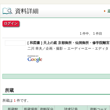
資料詳細
ログイン
1 件中、 1 件目
[ 和図書 ] 天上の庭 京都御所・仙洞御所・修学院離
二川 幸夫／企画・撮影 -- エーディーエー・エディタ・トーキ
所蔵
所蔵は
1
件です。
所蔵館
所蔵場所
資料区分
請求記号
資料コード