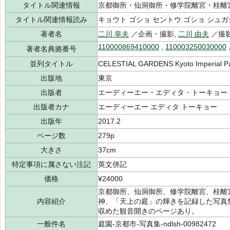
タイトル関連情報
京都御所・仙洞御所・修学院離宮・桂離
タイトル関連情報読み
キョウト ゴショ セントウ ゴショ シュガ
著者名
二川 幸夫
／企画・撮影,
二川 由夫
／撮影
110000869410000
,
110003250030000
著者名典拠番号
並列タイトル
CELESTIAL GARDENS:Kyoto Imperial Pal
出版地
東京
出版者
エーディーエー・エディタ・トーキョー
出版者カナ
エーディーエー エディタ トーキョー
出版年
2017.2
ページ数
279p
大きさ
37cm
特定事項に属さない注記
英文併記
価格
¥24000
京都御所、仙洞御所、修学院離宮、桂離
内容紹介
神、「天上の庭」の輝きを記録した写真集
収めた観音開きのページあり。
一般件名
庭園-京都市-写真集-ndlsh-00982472