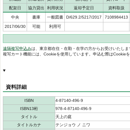
配架日
協力貸出
利用状況
返却予定日
資料取扱
中央
書庫
一般図書
D/629.2/5217/2017
7108984413
2017/06/30
可能
利用可
遠隔複写申込み
は、東京都在住・在勤・在学の方からお受けいたしま
複写カート機能には、Cookieを使用しています。申込む際はCooki
資料詳細
ISBN
4-87140-496-9
ISBN13桁
978-4-87140-496-9
タイトル
天上の庭
タイトルカナ
テンジョウ ノ ニワ