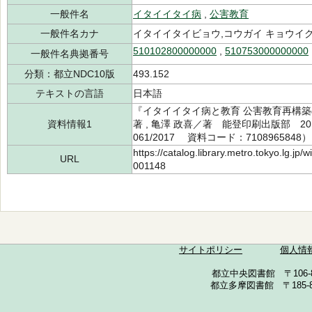
一般件名
イタイイタイ病
,
公害教育
一般件名カナ
イタイイタイビョウ,コウガイ キョウイ
510102800000000
,
510753000000000
一般件名典拠番号
分類：都立NDC10版
493.152
テキストの言語
日本語
『イタイイタイ病と教育 公害教育再構築の
資料情報1
著 , 亀澤 政喜／著 能登印刷出版部 201
061/2017 資料コード：7108965848）
https://catalog.library.metro.tokyo.lg.jp
URL
001148
サイトポリシー
個人情
都立中央図書館 〒106-857
都立多摩図書館 〒185-852