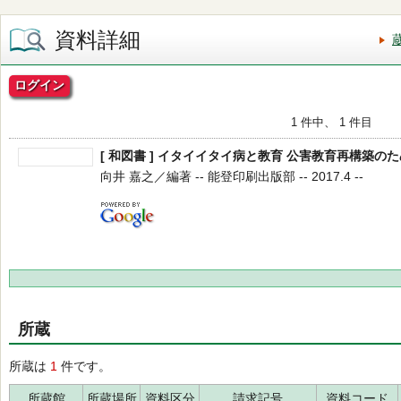
資料詳細
ログイン
1 件中、 1 件目
[ 和図書 ] イタイイタイ病と教育 公害教育再構築の
向井 嘉之／編著 -- 能登印刷出版部 -- 2017.4 --
所蔵
所蔵は
1
件です。
所蔵館
所蔵場所
資料区分
請求記号
資料コード