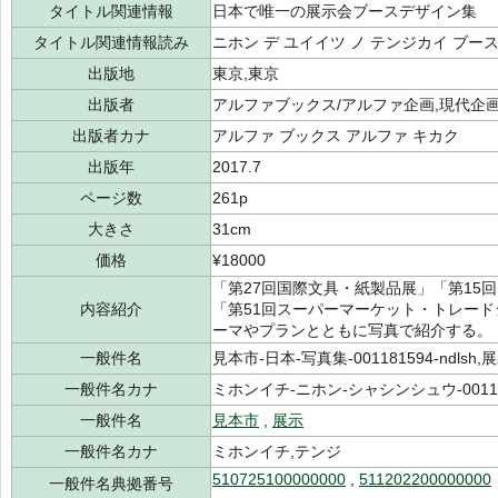
タイトル関連情報
日本で唯一の展示会ブースデザイン集
タイトル関連情報読み
ニホン デ ユイイツ ノ テンジカイ ブー
出版地
東京,東京
出版者
アルファブックス/アルファ企画,現代企画
出版者カナ
アルファ ブックス アルファ キカク
出版年
2017.7
ページ数
261p
大きさ
31cm
価格
¥18000
「第27回国際文具・紙製品展」「第15
内容紹介
「第51回スーパーマーケット・トレード
ーマやプランとともに写真で紹介する。
一般件名
見本市-日本-写真集-001181594-ndlsh,展示
一般件名カナ
ミホンイチ-ニホン-シャシンシュウ-001181
一般件名
見本市
,
展示
一般件名カナ
ミホンイチ,テンジ
510725100000000
,
511202200000000
一般件名典拠番号