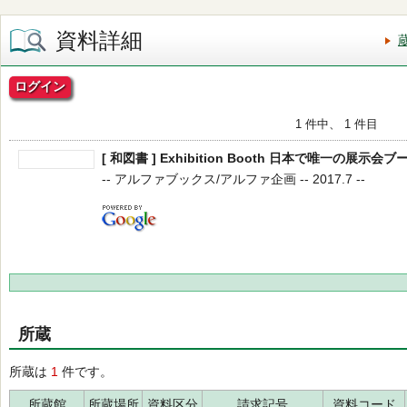
資料詳細
ログイン
1 件中、 1 件目
[ 和図書 ] Exhibition Booth 日本で唯一の展示
-- アルファブックス/アルファ企画 -- 2017.7 --
所蔵
所蔵は
1
件です。
所蔵館
所蔵場所
資料区分
請求記号
資料コード