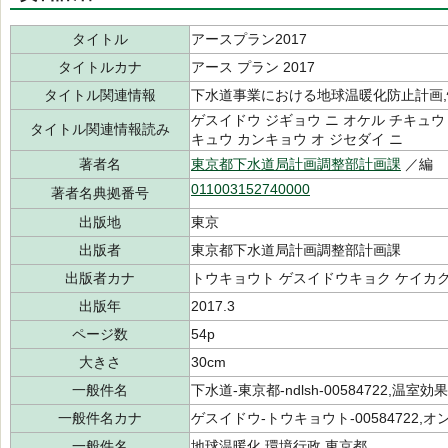
タイトル
アースプラン2017
タイトルカナ
アース プラン 2017
タイトル関連情報
下水道事業における地球温暖化防止計画
ゲスイドウ ジギョウ ニ オケル チキュウ
タイトル関連情報読み
キュウ カンキョウ オ ジセダイ ニ
著者名
東京都下水道局計画調整部計画課
／編
011003152740000
著者名典拠番号
出版地
東京
出版者
東京都下水道局計画調整部計画課
出版者カナ
トウキョウト ゲスイドウキョク ケイカク
出版年
2017.3
ページ数
54p
大きさ
30cm
一般件名
下水道-東京都-ndlsh-00584722,温室効果-0
一般件名カナ
ゲスイドウ-トウキョウト-00584722,オン
一般件名
地球温暖化,環境行政,東京都