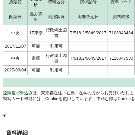
所蔵館
資料区分
請求記号
資料コード
所
協力貸
配架日
利用状況
返却予定日
資料取扱
出
行政郷土図
中央
1F東京
T/518.2/5049/2017
7108943484
書
2017/11/07
可能
利用可
行政郷土図
中央
書庫
T/518.2/5049/2017
7118047530
書
2025/03/04
可能
利用可
遠隔複写申込み
は、東京都在住・在勤・在学の方からお受けいたしま
複写カート機能には、Cookieを使用しています。申込む際はCooki
資料詳細