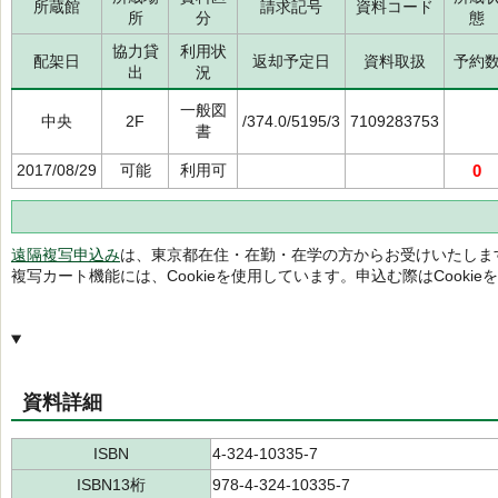
所蔵館
請求記号
資料コード
所
分
態
協力貸
利用状
配架日
返却予定日
資料取扱
予約
出
況
一般図
中央
2F
/374.0/5195/3
7109283753
書
2017/08/29
可能
利用可
0
遠隔複写申込み
は、東京都在住・在勤・在学の方からお受けいたしま
複写カート機能には、Cookieを使用しています。申込む際はCooki
資料詳細
ISBN
4-324-10335-7
ISBN13桁
978-4-324-10335-7