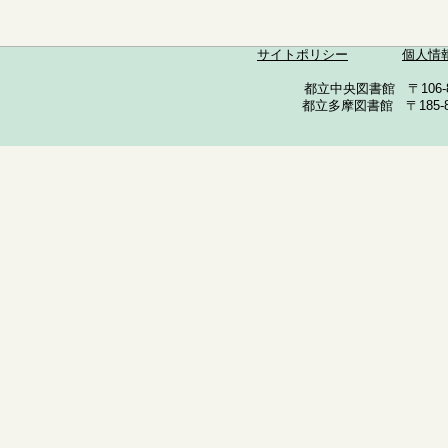
サイトポリシー
個人情
都立中央図書館 〒106-857
都立多摩図書館 〒185-852