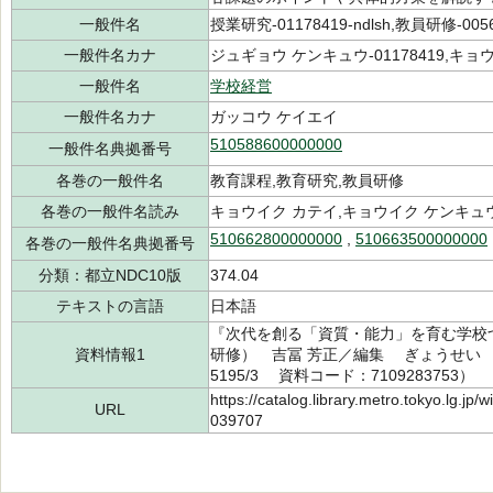
一般件名
授業研究-01178419-ndlsh,教員研修-00567
一般件名カナ
ジュギョウ ケンキュウ-01178419,キョウ
一般件名
学校経営
一般件名カナ
ガッコウ ケイエイ
510588600000000
一般件名典拠番号
各巻の一般件名
教育課程,教育研究,教員研修
各巻の一般件名読み
キョウイク カテイ,キョウイク ケンキュ
510662800000000
,
510663500000000
各巻の一般件名典拠番号
分類：都立NDC10版
374.04
テキストの言語
日本語
『次代を創る「資質・能力」を育む学校づ
資料情報1
研修） 吉冨 芳正／編集 ぎょうせい 20
5195/3 資料コード：7109283753）
https://catalog.library.metro.tokyo.lg.jp
URL
039707