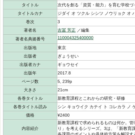
タイトル
次代を創る「資質・能力」を育む学校づ
タイトルカナ
ジダイ オ ツクル シシツ ノウリョク オ
巻次
3
著者名
吉冨 芳正
／編集
110004325400000
著者名典拠番号
出版地
東京
出版者
ぎょうせい
出版者カナ
ギョウセイ
出版年
2017.8
ページ数
5, 239p
大きさ
21cm
各巻タイトル
新教育課程とこれからの研究・研修
各巻タイトル読み
シン キョウイク カテイ ト コレカラ ノ
価格
¥2400
新教育課程で求められるものは何か。管
内容紹介
り」を考えるシリーズ。3は、「新教育
各課題のポイントや具体的方策を解説す