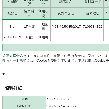
所蔵館
請求記号
資料コード
所
分
協力貸
利用状
配架日
返却予定日
資料取扱
予
出
況
一般図
中央
1F医療
/493.49/5045/2017
7109734522
書
2017/12/19
可能
利用可
遠隔複写申込み
は、東京都在住・在勤・在学の方からお受けいたしま
複写カート機能には、Cookieを使用しています。申込む際はCooki
資料詳細
ISBN
4-524-25236-7
ISBN13桁
978-4-524-25236-7