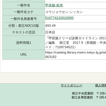
一般件名
甲状腺-疾患
一般件名カナ
コウジョウセン-シッカン
510774210010000
一般件名典拠番号
分類：都立NDC10版
493.49
テキストの言語
日本語
『甲状腺クリーゼ診療ガイドライン 201
資料情報1
／編集 南江堂 2017.9（所蔵館：中央 請
ード：7109734522）
https://catalog.library.metro.tokyo.lg.jp
URL
063182
サイトポリシー
個人情
都立中央図書館 〒106-857
都立多摩図書館 〒185-852