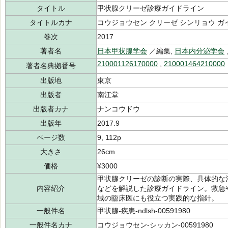
タイトル
甲状腺クリーゼ診療ガイドライン
タイトルカナ
コウジョウセン クリーゼ シンリョウ ガ
巻次
2017
著者名
日本甲状腺学会
／編集,
日本内分泌学会
210001126170000
,
210001464210000
著者名典拠番号
出版地
東京
出版者
南江堂
出版者カナ
ナンコウドウ
出版年
2017.9
ページ数
9, 112p
大きさ
26cm
価格
¥3000
甲状腺クリーゼの診断の実際、具体的な
内容紹介
などを解説した診療ガイドライン。救急
域の臨床医にも役立つ実践的な指針。
一般件名
甲状腺-疾患-ndlsh-00591980
一般件名カナ
コウジョウセン-シッカン-00591980