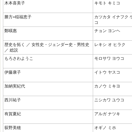
木本喜美子
キモト キミコ
勝方=稲福恵子
カツカタ イナフク 
コ
鄭暎惠
チョン ヨンヘ
歴史を拓く ／ 女性史・ジェンダー史・男性史
レキシ オ ヒラク
／ 総説
もろさわようこ
モロサワ ヨウコ
伊藤康子
イトウ ヤスコ
加納実紀代
カノウ ミキヨ
西川祐子
ニシカワ ユウコ
有賀夏紀
アルガ ナツキ
荻野美穂
オギノ ミホ