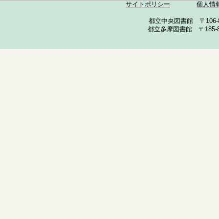
サイトポリシー
個人情
都立中央図書館 〒106-857
都立多摩図書館 〒185-852