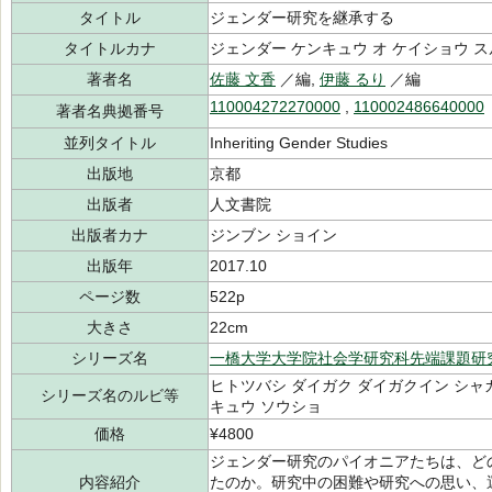
タイトル
ジェンダー研究を継承する
タイトルカナ
ジェンダー ケンキュウ オ ケイショウ ス
著者名
佐藤 文香
／編,
伊藤 るり
／編
110004272270000
,
110002486640000
著者名典拠番号
並列タイトル
Inheriting Gender Studies
出版地
京都
出版者
人文書院
出版者カナ
ジンブン ショイン
出版年
2017.10
ページ数
522p
大きさ
22cm
シリーズ名
一橋大学大学院社会学研究科先端課題研
ヒトツバシ ダイガク ダイガクイン シャ
シリーズ名のルビ等
キュウ ソウショ
価格
¥4800
ジェンダー研究のパイオニアたちは、ど
内容紹介
たのか。研究中の困難や研究への思い、