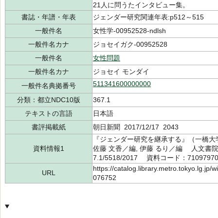
21人に問うたインタビュー集。
書誌・年譜・年表
ジェンダー研究関連年表:p512～515
一般件名
女性学-00952528-ndlsh
一般件名カナ
ジョセイガク-00952528
一般件名
女性問題
一般件名カナ
ジョセイ モンダイ
511341600000000
一般件名典拠番号
分類：都立NDC10版
367.1
テキストの言語
日本語
書評掲載紙
朝日新聞 2017/12/17 2043
『ジェンダー研究を継承する』（一橋
資料情報1
佐藤 文香／編, 伊藤 るり／編 人文書院
7.1/5518/2017 資料コード：7109797
https://catalog.library.metro.tokyo.lg.jp
URL
076752