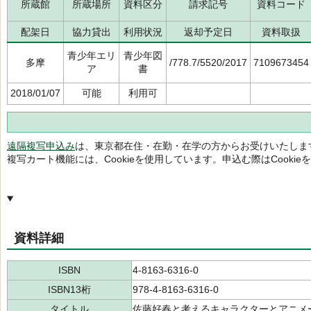
所蔵館
所蔵場所
資料区分
請求記号
資料コード
配架日
協力貸出
利用状況
返却予定日
資料取扱
青少年エリ
青少年図
多摩
/778.7/5520/2017
7109673454
ア
書
2018/01/07
可能
利用可
遠隔複写申込み
は、東京都在住・在勤・在学の方からお受けいたしま
複写カート機能には、Cookieを使用しています。申込む際はCooki
資料詳細
ISBN
4-8163-6316-0
ISBN13桁
978-4-8163-6316-0
タイトル
佐藤好春と考えるキャラクターとアニメ