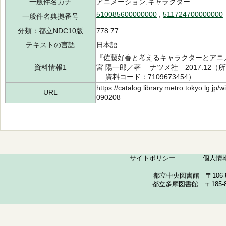
一般件名カナ
アニメーション,キャラクター
510085600000000
,
511724700000000
一般件名典拠番号
分類：都立NDC10版
778.77
テキストの言語
日本語
『佐藤好春と考えるキャラクターとアニメ
資料情報1
宮 陽一郎／著 ナツメ社 2017.12（所蔵
資料コード：7109673454）
https://catalog.library.metro.tokyo.lg.jp
URL
090208
サイトポリシー
個人情
都立中央図書館 〒106-857
都立多摩図書館 〒185-852