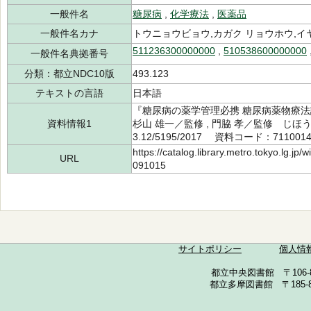
一般件名
糖尿病
,
化学療法
,
医薬品
一般件名カナ
トウニョウビョウ,カガク リョウホウ,イ
511236300000000
,
510538600000000
一般件名典拠番号
分類：都立NDC10版
493.123
テキストの言語
日本語
『糖尿病の薬学管理必携 糖尿病薬物療法
資料情報1
杉山 雄一／監修 , 門脇 孝／監修 じほう
3.12/5195/2017 資料コード：711001
https://catalog.library.metro.tokyo.lg.jp
URL
091015
サイトポリシー
個人情
都立中央図書館 〒106-857
都立多摩図書館 〒185-852