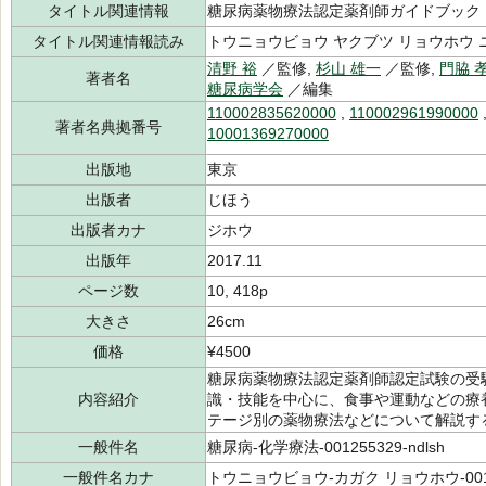
タイトル関連情報
糖尿病薬物療法認定薬剤師ガイドブック
タイトル関連情報読み
トウニョウビョウ ヤクブツ リョウホウ 
清野 裕
／監修,
杉山 雄一
／監修,
門脇 
著者名
糖尿病学会
／編集
110002835620000
,
110002961990000
著者名典拠番号
10001369270000
出版地
東京
出版者
じほう
出版者カナ
ジホウ
出版年
2017.11
ページ数
10, 418p
大きさ
26cm
価格
¥4500
糖尿病薬物療法認定薬剤師認定試験の受
内容紹介
識・技能を中心に、食事や運動などの療
テージ別の薬物療法などについて解説す
一般件名
糖尿病-化学療法-001255329-ndlsh
一般件名カナ
トウニョウビョウ-カガク リョウホウ-0012