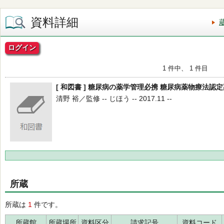
資料詳細
ログイン
1 件中、 1 件目
[ 和図書 ] 糖尿病の薬学管理必携 糖尿病薬物療法認
清野 裕／監修 -- じほう -- 2017.11 --
所蔵
所蔵は
1
件です。
所蔵館
所蔵場所
資料区分
請求記号
資料コード