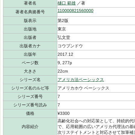
著者名
樋口 範雄
／著
110000821560000
著者名典拠番号
版表示
第2版
出版地
東京
出版者
弘文堂
出版者カナ
コウブンドウ
出版年
2017.12
ページ数
9, 277p
大きさ
22cm
シリーズ名
アメリカ法ベーシックス
シリーズ名のルビ等
アメリカホウ ベーシックス
シリーズ番号
7
シリーズ番号読み
7
価格
¥3300
高齢化社会への対応策として、持続的代
内容紹介
で、応用範囲の広いアメリカ代理法の基
次リステイトメントと対応させて加筆補