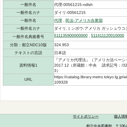
一般件名
代理-00561215-ndlsh
一般件名カナ
ダイリ-00561215
一般件名
代理
,
民法-アメリカ合衆国
一般件名カナ
ダイリ,ミンポウ-アメリカ ガッシュウコ
511135900000000
,
511411120010000
一般件名典拠番号
分類：都立NDC10版
324.953
テキストの言語
日本語
『アメリカ代理法』（アメリカ法ベーシ
資料情報1
2017.12（所蔵館：中央 請求記号：/324.
3）
https://catalog.library.metro.tokyo.lg.jp
URL
109328
サイトポリシー
個人情
都立中央図書館 〒106-857