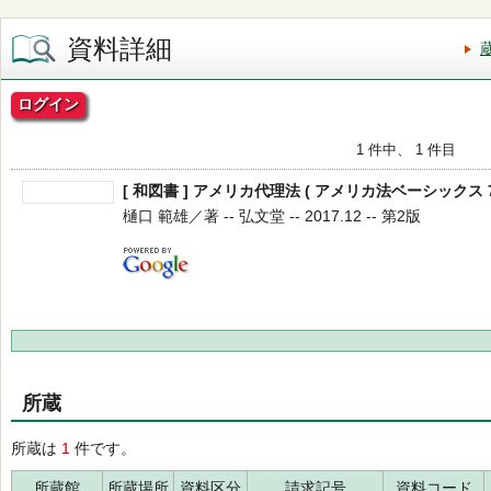
資料詳細
ログイン
1 件中、 1 件目
[ 和図書 ] アメリカ代理法 ( アメリカ法ベーシックス 7
樋口 範雄／著 -- 弘文堂 -- 2017.12 -- 第2版
所蔵
所蔵は
1
件です。
所蔵館
所蔵場所
資料区分
請求記号
資料コード