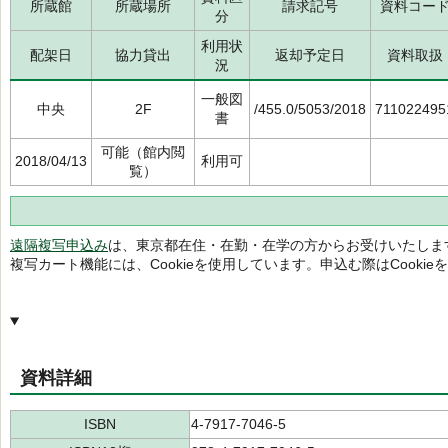
所蔵館
所蔵場所
請求記号
資料コー
分
利用状
配架日
協力貸出
返却予定日
資料取扱
況
一般図
中央
2F
/455.0/5053/2018
711022495
書
可能（館内閲
2018/04/13
利用可
覧）
遠隔複写申込み
は、東京都在住・在勤・在学の方からお受けいたしま
複写カート機能には、Cookieを使用しています。申込む際はCooki
資料詳細
ISBN
4-7917-7046-5