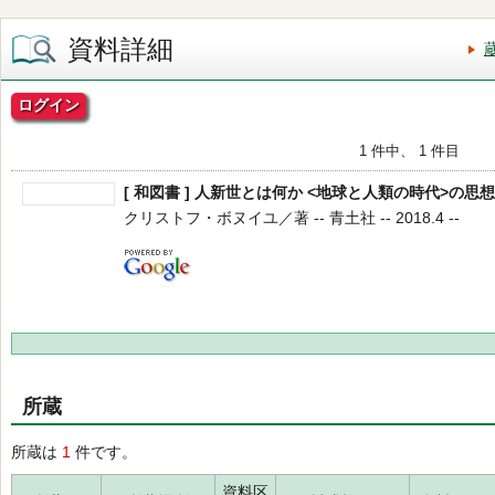
資料詳細
ログイン
1 件中、 1 件目
[ 和図書 ] 人新世とは何か <地球と人類の時代>の思
クリストフ・ボヌイユ／著 -- 青土社 -- 2018.4 --
所蔵
所蔵は
1
件です。
資料区