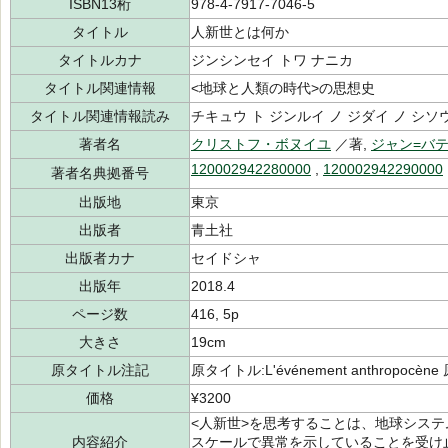
ISBN13桁
978-4-7917-7046-5
タイトル
人新世とは何か
タイトルカナ
ジンシンセイ トワ ナニカ
タイトル関連情報
<地球と人類の時代>の思想史
タイトル関連情報読み
チキュウ ト ジンルイ ノ ジダイ ノ シソ
著者名
クリストフ・ボヌイユ
／著,
ジャン=バ
120002942280000
,
120002942290000
著者名典拠番号
出版地
東京
出版者
青土社
出版者カナ
セイドシャ
出版年
2018.4
ページ数
416, 5p
大きさ
19cm
原タイトル注記
原タイトル:L'événement anthropoc
価格
¥3200
<人新世>を思考することは、地球シス
内容紹介
スケールで異常を示していることを受け