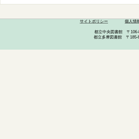
サイトポリシー
個人情
都立中央図書館 〒106-857
都立多摩図書館 〒185-852