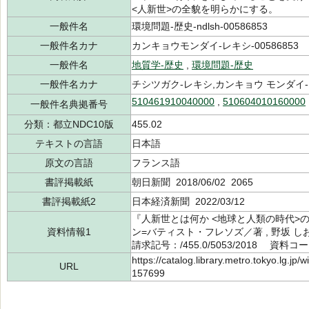
<人新世>の全貌を明らかにする。
一般件名
環境問題-歴史-ndlsh-00586853
一般件名カナ
カンキョウモンダイ-レキシ-00586853
一般件名
地質学-歴史
,
環境問題-歴史
一般件名カナ
チシツガク-レキシ,カンキョウ モンダイ
510461910040000
,
510604010160000
一般件名典拠番号
分類：都立NDC10版
455.02
テキストの言語
日本語
原文の言語
フランス語
書評掲載紙
朝日新聞 2018/06/02 2065
書評掲載紙2
日本経済新聞 2022/03/12
『人新世とは何か <地球と人類の時代>
資料情報1
ン=バティスト・フレソズ／著 , 野坂 
請求記号：/455.0/5053/2018 資料コー
https://catalog.library.metro.tokyo.lg.jp
URL
157699