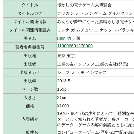
タイトル
懐かしの電子ゲーム大博覧会
タイトルカナ
ナツカシ ノ デンシ ゲーム ダイハクラ
タイトル関連情報
みんなが夢中になった素晴らしき電子ゲ
タイトル関連情報読み
ミンナ ガ ムチュウ ニ ナッタ スバラシキ
著者名
山崎 功
／著
110006601270000
著者名典拠番号
出版地
東京,東京
出版者
主婦の友インフォス,主婦の友社(発売)
出版者カナ
シュフ ノ トモ インフォス
出版年
2018.5
ページ数
159p
大きさ
21cm
価格
¥1600
1970～80年代の少年にとって、特別
内容紹介
ターとして知られる著者が、各メーカー
のデータ、ゲーム内容の解説とともに紹
一般件名
コンピューターゲーム-歴史-20世紀-ndlsh-