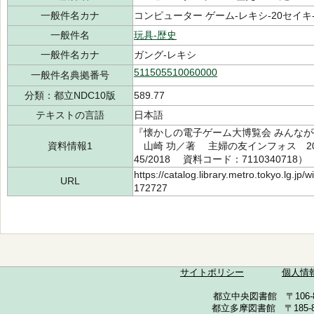
一般件名カナ
コンピューター ゲーム-レキシ-20セイキ-0
一般件名
玩具-歴史
一般件名カナ
ガング-レキシ
511505510060000
一般件名典拠番号
分類：都立NDC10版
589.77
テキストの言語
日本語
『懐かしの電子ゲーム大博覧会 みんな
資料情報1
山崎 功／著 主婦の友インフォス 2018
45/2018 資料コード：7110340718）
https://catalog.library.metro.tokyo.lg.jp
URL
172727
サイトポリシー
個人情
都立中央図書館 〒106-857
都立多摩図書館 〒185-852