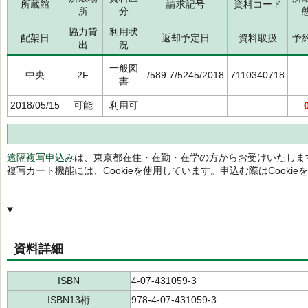
所蔵館
請求記号
資料コード
所
分
協力貸
利用状
配架日
返却予定日
資料取扱
予
出
況
一般図
中央
2F
/589.7/5245/2018
7110340718
書
2018/05/15
可能
利用可
遠隔複写申込み
は、東京都在住・在勤・在学の方からお受けいたしま
複写カート機能には、Cookieを使用しています。申込む際はCooki
資料詳細
ISBN
4-07-431059-3
ISBN13桁
978-4-07-431059-3