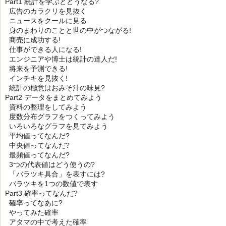
Part1 統計を学ぶとどうなる?
広告のカラクリを見抜く
ニュースをクールに見る
身のまわりのことと世の中がつながる!
商売に成功する!
仕事ができる人になる!
エンジニアや博士は統計の達人だ!
将来を予測できる!
インチキを見抜く!
統計の極意はおみそ汁の味見?
Part2 データをまとめてみよう
資料の整理をしてみよう
度数分布グラフをつくってみよう
いろいろなグラフを見てみよう
平均値ってなんだ?
中央値ってなんだ?
最頻値ってなんだ?
3つの代表値はどう使うの?
「バラツキ具合」を表すには?
バラツキを1つの数値で表す
Part3 確率ってなんだ?
確率ってなあに?
やってみた確率
アタマの中で考えた確率