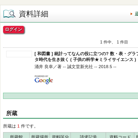
資料詳細
ログイン
1 件中、 1 件目
[ 和図書 ] 統計ってなんの役に立つの? 数・表・
タ時代を生き抜く ( 子供の科学★ミライサイエンス )
涌井 良幸／著 -- 誠文堂新光社 -- 2018.5 --
所蔵
所蔵は
1
件です。
所蔵館
所蔵場所
資料区分
請求記号
資料コード