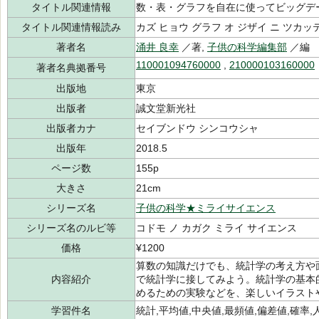
タイトル関連情報
数・表・グラフを自在に使ってビッグデ
タイトル関連情報読み
カズ ヒョウ グラフ オ ジザイ ニ ツカッ
著者名
涌井 良幸
／著,
子供の科学編集部
／編
110001094760000
,
210000103160000
著者名典拠番号
出版地
東京
出版者
誠文堂新光社
出版者カナ
セイブンドウ シンコウシャ
出版年
2018.5
ページ数
155p
大きさ
21cm
シリーズ名
子供の科学★ミライサイエンス
シリーズ名のルビ等
コドモ ノ カガク ミライ サイエンス
価格
¥1200
算数の知識だけでも、統計学の考え方や
内容紹介
で統計学に接してみよう。統計学の基本
めるための実験などを、楽しいイラスト
学習件名
統計,平均値,中央値,最頻値,偏差値,確率