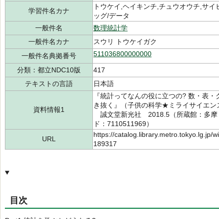
トウケイ,ヘイキンチ,チュウオウチ,サイヒ
学習件名カナ
ッグ/データ
一般件名
数理統計学
一般件名カナ
スウリ トウケイガク
511036800000000
一般件名典拠番号
分類：都立NDC10版
417
テキストの言語
日本語
『統計ってなんの役に立つの? 数・表
き抜く』（子供の科学★ミライサイエンス
資料情報1
誠文堂新光社 2018.5（所蔵館：多摩 請
ド：7110511969）
https://catalog.library.metro.tokyo.lg.jp
URL
189317
目次