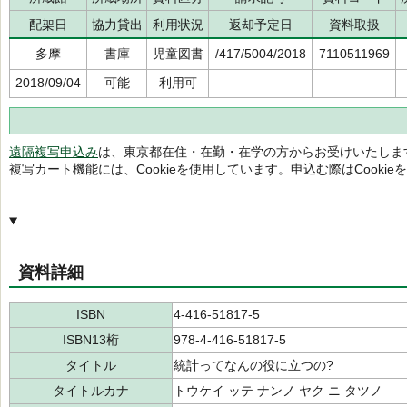
配架日
協力貸出
利用状況
返却予定日
資料取扱
多摩
書庫
児童図書
/417/5004/2018
7110511969
2018/09/04
可能
利用可
遠隔複写申込み
は、東京都在住・在勤・在学の方からお受けいたしま
複写カート機能には、Cookieを使用しています。申込む際はCooki
資料詳細
ISBN
4-416-51817-5
ISBN13桁
978-4-416-51817-5
タイトル
統計ってなんの役に立つの?
タイトルカナ
トウケイ ッテ ナンノ ヤク ニ タツノ