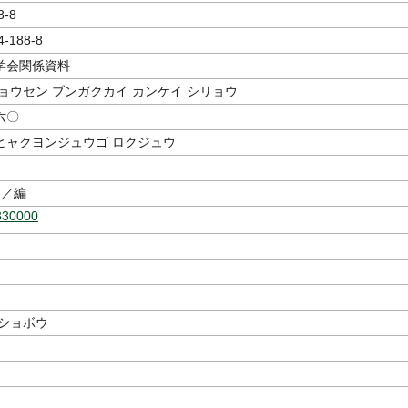
8-8
4-188-8
学会関係資料
ョウセン ブンガクカイ カンケイ シリョウ
六〇
ヒャクヨンジュウゴ ロクジュウ
／編
330000
 ショボウ