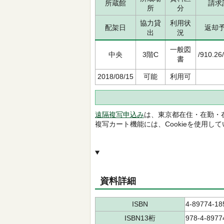
所蔵館
請求
所
分
協力貸
利用状
配架日
返却
出
況
一般図
中央
3階C
/910.26
書
2018/08/15
可能
利用可
遠隔複写申込み
は、東京都在住・在勤・
複写カート機能には、Cookieを使用し
資料詳細
ISBN
4-89774-18
ISBN13桁
978-4-8977