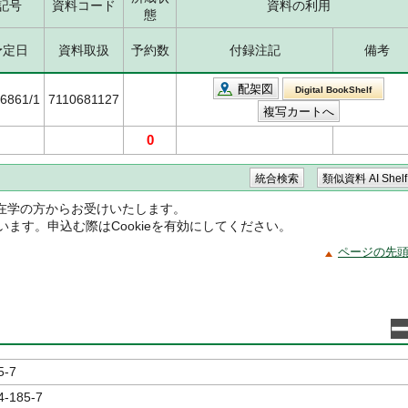
記号
資料コード
資料の利用
態
予定日
資料取扱
予約数
付録注記
備考
配架図
Digital BookShelf
/6861/1
7110681127
0
在学の方からお受けいたします。
ています。申込む際はCookieを有効にしてください。
ページの先
5-7
4-185-7