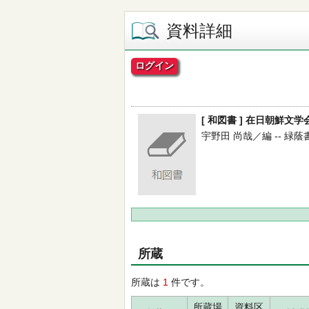
資料詳細
ログイン
[ 和図書 ] 在日朝鮮文学
宇野田 尚哉／編 -- 緑蔭書房 
所蔵
所蔵は
1
件です。
所蔵場
資料区