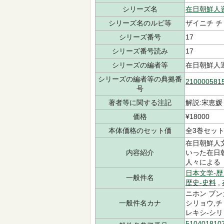
シリーズ名
在日朝鮮人
シリーズ名のルビ等
ザイニチ チ
シリーズ番号
17
シリーズ番号読み
17
シリーズの編者等
在日朝鮮人
シリーズの編者等の典拠番
210000581
号
著者等に関する注記
解説:宋恵媛
価格
¥18000
本体価格のセット価
全3巻セット¥
在日朝鮮人
内容紹介
いった在日
人々による
日本文学-歴
一般件名
歴史-史料
,
ニホン ブン
一般件名カナ
シリョウ,チ
レキシ-シリ
510401810