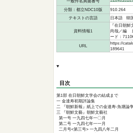
一般件名典拠番号
分類：都立NDC10版
910.264
テキストの言語
日本語 韓
『在日朝鮮文
資料情報1
尚哉／編 緑
ード：7110
https://cata
URL
189641
目次
第1部 在日朝鮮文学会の結成まで
一 金達寿初期評論集
二 『朝鮮新報』紙上での金達寿-魚塘論争
三 『朝鮮文藝』朝鮮文藝社
第一号 一九四七年一〇月
第二号 一九四七年一一月
二月号<第三号> 一九四八年二月