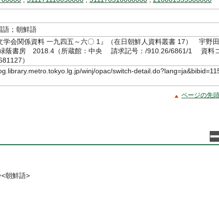
国語；朝鮮語
学会関係資料 一九四五～六〇 1』（在日朝鮮人資料叢書 17） 宇野
蔭書房 2018.4（所蔵館：中央 請求記号：/910.26/6861/1 資料
681127）
log.library.metro.tokyo.lg.jp/winj/opac/switch-detail.do?lang=ja&bibid=11
ページの先
<朝鮮語>