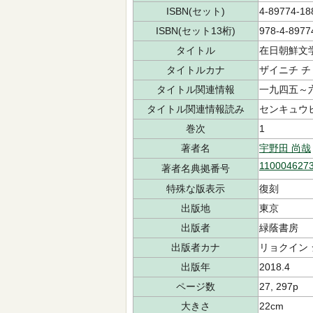
ISBN(セット)
4-89774-18
ISBN(セット13桁)
978-4-8977
タイトル
在日朝鮮文
タイトルカナ
ザイニチ チ
タイトル関連情報
一九四五～
タイトル関連情報読み
センキュウ
巻次
1
著者名
宇野田 尚哉
110004627
著者名典拠番号
特殊な版表示
復刻
出版地
東京
出版者
緑蔭書房
出版者カナ
リョクイン
出版年
2018.4
ページ数
27, 297p
大きさ
22cm