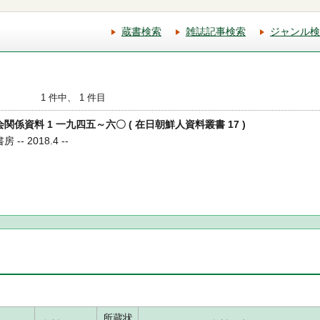
蔵書検索
雑誌記事検索
ジャンル検
1 件中、 1 件目
会関係資料 1 一九四五～六〇 ( 在日朝鮮人資料叢書 17 )
-- 2018.4 --
所蔵状