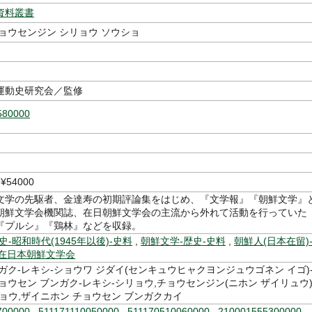
資料叢書
ョウセンジン シリョウ ソウショ
運動史研究会／監修
580000
54000
文学の先駆者、金達寿の初期評論集をはじめ、『文学報』『朝鮮文学』
朝鮮文学会機関誌、在日朝鮮文学会の主流から外れて活動を行っていた
『プルシ』『鶏林』などを収録。
史-昭和時代(1945年以後)-史料
,
朝鮮文学-歴史-史料
,
朝鮮人(日本在留)
在日本朝鮮文学会
ガク-レキシ-ショウワ ジダイ(センキュウヒャクヨンジュウゴネン イゴ)
ョウセン ブンガク-レキシ-シリョウ,チョウセンジン(ニホン ザイリュウ)
ョウ,ザイニホン チョウセン ブンガクカイ
700000
,
511171110050000
,
511170510060000
,
210001555300000