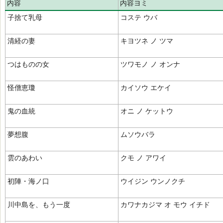
内容
内容ヨミ
子捨て乳母
コステ ウバ
清経の妻
キヨツネ ノ ツマ
つはものの女
ツワモノ ノ オンナ
怪僧恵瓊
カイソウ エケイ
鬼の血統
オニ ノ ケットウ
夢想腹
ムソウバラ
雲のあわい
クモ ノ アワイ
初陣・海ノ口
ウイジン ウンノクチ
川中島を、もう一度
カワナカジマ オ モウ イチド