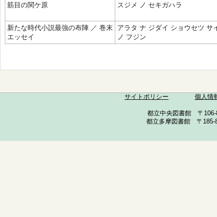
筋目の関ケ原
スジメ ノ セキガハラ
新たな時代小説最強の布陣 ／ 巻末
アラタ ナ ジダイ ショウセツ サ
エッセイ
ノ フジン
サイトポリシー
個人情
都立中央図書館 〒106-857
都立多摩図書館 〒185-852