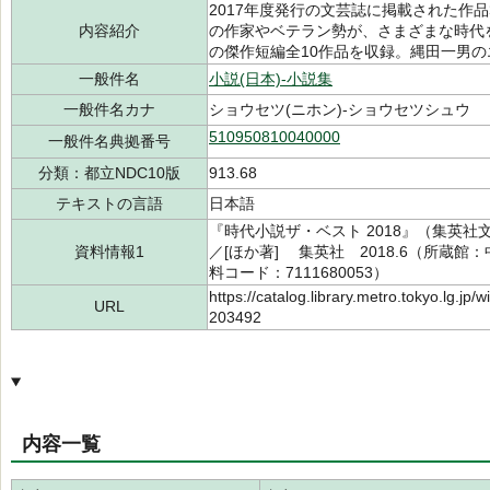
2017年度発行の文芸誌に掲載された作
内容紹介
の作家やベテラン勢が、さまざまな時代
の傑作短編全10作品を収録。縄田一男
一般件名
小説(日本)-小説集
一般件名カナ
ショウセツ(ニホン)-ショウセツシュウ
510950810040000
一般件名典拠番号
分類：都立NDC10版
913.68
テキストの言語
日本語
『時代小説ザ・ベスト 2018』（集英社文
資料情報1
／[ほか著] 集英社 2018.6（所蔵館：中央
料コード：7111680053）
https://catalog.library.metro.tokyo.lg.jp
URL
203492
内容一覧