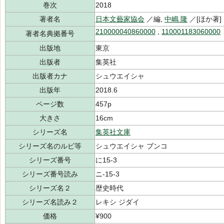
巻次
2018
著者名
日本文藝家協会
／編,
中嶋 隆
／[ほか著]
210000040860000
,
110001183060000
著者名典拠番号
出版地
東京
出版者
集英社
出版者カナ
シュウエイシャ
出版年
2018.6
ページ数
457p
大きさ
16cm
シリーズ名
集英社文庫
シリーズ名のルビ等
シュウエイシャ ブンコ
シリーズ番号
に15-3
シリーズ番号読み
ニ-15-3
シリーズ名２
歴史時代
シリーズ名読み２
レキシ ジダイ
価格
¥900