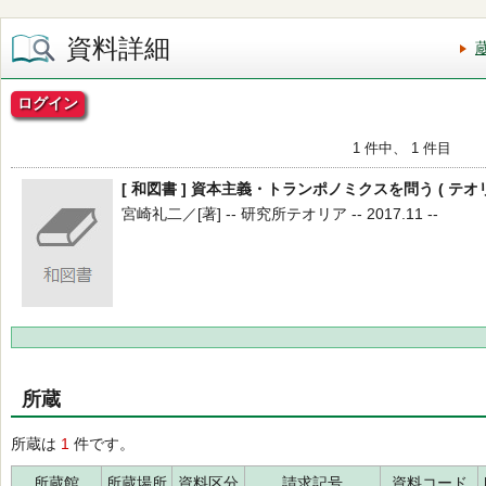
資料詳細
ログイン
1 件中、 1 件目
[ 和図書 ] 資本主義・トランポノミクスを問う ( テオリ
宮崎礼二／[著] -- 研究所テオリア -- 2017.11 --
所蔵
所蔵は
1
件です。
所蔵館
所蔵場所
資料区分
請求記号
資料コード