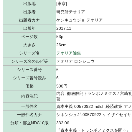
出版地
[東京]
出版者
研究所テオリア
出版者カナ
ケンキュウジョ テオリア
出版年
2017.11
ページ数
53p
大きさ
26cm
シリーズ名
テオリア論集
シリーズ名のルビ等
テオリア ロンシュウ
シリーズ番号
6
シリーズ番号読み
6
価格
500円
内容: 徹底解剖トランポノミクス / 宮崎礼
内容注記
著
一般件名
資本主義-00570922-ndlsh,経済政策-アメ
一般件名カナ
シホンシュギ-00570922,ケイザイセイサ
分類：都立NDC10版
332.06
『資本主義・トランポノミクスを問う』（テ