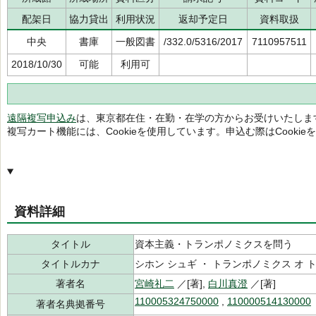
配架日
協力貸出
利用状況
返却予定日
資料取扱
中央
書庫
一般図書
/332.0/5316/2017
7110957511
2018/10/30
可能
利用可
遠隔複写申込み
は、東京都在住・在勤・在学の方からお受けいたしま
複写カート機能には、Cookieを使用しています。申込む際はCooki
資料詳細
タイトル
資本主義・トランポノミクスを問う
タイトルカナ
シホン シュギ ・ トランポノミクス オ 
著者名
宮崎礼二
／[著],
白川真澄
／[著]
110005324750000
,
110000514130000
著者名典拠番号