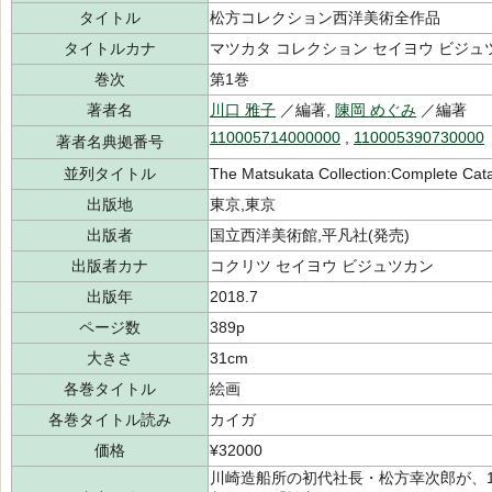
タイトル
松方コレクション西洋美術全作品
タイトルカナ
マツカタ コレクション セイヨウ ビジュ
巻次
第1巻
著者名
川口 雅子
／編著,
陳岡 めぐみ
／編著
110005714000000
,
110005390730000
著者名典拠番号
並列タイトル
The Matsukata Collection:Complete Cata
出版地
東京,東京
出版者
国立西洋美術館,平凡社(発売)
出版者カナ
コクリツ セイヨウ ビジュツカン
出版年
2018.7
ページ数
389p
大きさ
31cm
各巻タイトル
絵画
各巻タイトル読み
カイガ
価格
¥32000
川崎造船所の初代社長・松方幸次郎が、1