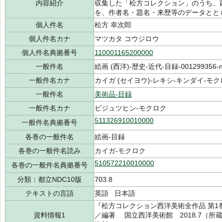
内容紹介
収集した「松方コレクション」のうち、西
を、作者名・題名・来歴等のデータとと
個人件名
松方 幸次郎
個人件名カナ
マツカタ コウジロウ
個人件名典拠番号
110001165200000
一般件名
絵画 (西洋)-歴史-近代-目録-001299356-n
一般件名カナ
カイガ (セイヨウ)-レキシ-キンダイ-モクロク
一般件名
美術品-目録
一般件名カナ
ビジュツヒン-モクロク
511326910010000
一般件名典拠番号
各巻の一般件名
絵画-目録
各巻の一般件名読み
カイガ-モクロク
510572210010000
各巻の一般件名典拠番号
分類：都立NDC10版
703.8
テキストの言語
英語 日本語
『松方コレクション西洋美術全作品 第1巻
資料情報1
／編著 国立西洋美術館 2018.7（所蔵館