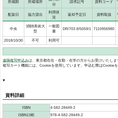
所蔵館
所蔵場所
請求記号
資料コード
分
利用状
配架日
協力貸出
返却予定日
資料取扱
況
3階B美術大
一般図
中央
DR/703.8/5059/1
7110956980
型
書
2018/10/30
不可
利用可
遠隔複写申込み
は、東京都在住・在勤・在学の方からお受けいたしま
複写カート機能には、Cookieを使用しています。申込む際はCooki
資料詳細
ISBN
4-582-28449-2
ISBN13桁
978-4-582-28449-2