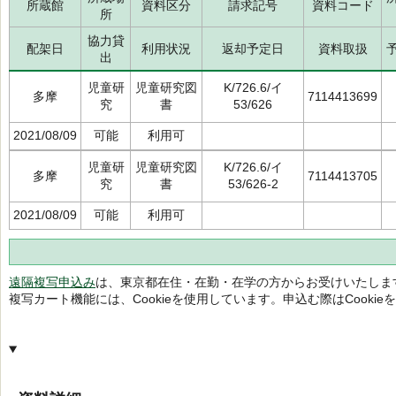
所蔵館
資料区分
請求記号
資料コード
所
協力貸
配架日
利用状況
返却予定日
資料取扱
出
児童研
児童研究図
K/726.6/イ
多摩
7114413699
究
書
53/626
2021/08/09
可能
利用可
児童研
児童研究図
K/726.6/イ
多摩
7114413705
究
書
53/626-2
2021/08/09
可能
利用可
遠隔複写申込み
は、東京都在住・在勤・在学の方からお受けいたしま
複写カート機能には、Cookieを使用しています。申込む際はCooki