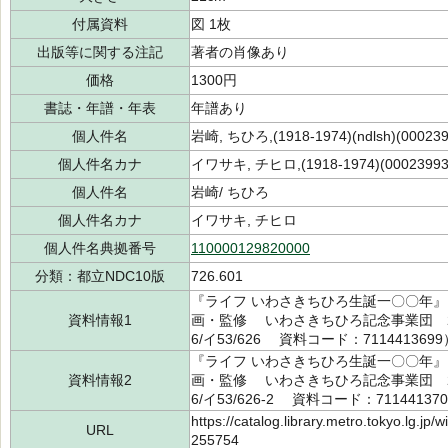
付属資料
図 1枚
出版等に関する注記
著者の肖像あり
価格
1300円
書誌・年譜・年表
年譜あり
個人件名
岩崎, ちひろ,(1918-1974)(ndlsh)(000239
個人件名カナ
イワサキ, チヒロ,(1918-1974)(00023993
個人件名
岩崎/ ちひろ
個人件名カナ
イワサキ, チヒロ
個人件名典拠番号
110000129820000
分類：都立NDC10版
726.601
『ライフ いわさきちひろ生誕一〇〇年』
資料情報1
画・監修 いわさきちひろ記念事業団 20
6/イ53/626 資料コード：7114413699
『ライフ いわさきちひろ生誕一〇〇年』
資料情報2
画・監修 いわさきちひろ記念事業団 20
6/イ53/626-2 資料コード：71144137
https://catalog.library.metro.tokyo.lg.jp
URL
255754