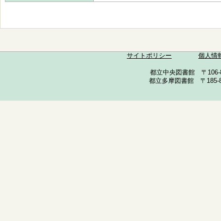
サイトポリシー
個人情
都立中央図書館 〒106-857
都立多摩図書館 〒185-852