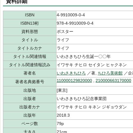
資料詳細
ISBN
4-9910009-0-4
ISBN13桁
978-4-9910009-0-4
資料形態
ポスター
タイトル
ライフ
タイトルカナ
ライフ
タイトル関連情報
いわさきちひろ生誕一〇〇年
タイトル関連情報読み
イワサキ チヒロ セイタン ヒャクネン
著者名
いわさきちひろ
／著,
ちひろ美術館
／企
110000129820000
,
210000663170000
著者名典拠番号
出版地
[東京]
出版者
いわさきちひろ記念事業団
出版者カナ
イワサキ チヒロ キネン ジギョウダン
出版年
2018.3
ページ数
79p
大きさ
21cm