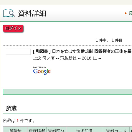
資料詳細
ログイン
1 件中、 1 件目
[ 和図書 ] 日本を亡ぼす岩盤規制 既得権者の正体を暴
上念 司／著 -- 飛鳥新社 -- 2018.11 --
所蔵
所蔵は
1
件です。
所蔵館
所蔵場所
資料区分
請求記号
資料コード