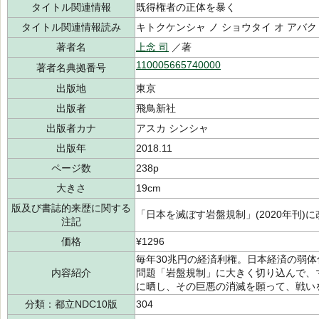
タイトル関連情報
既得権者の正体を暴く
タイトル関連情報読み
キトクケンシャ ノ ショウタイ オ アバク
著者名
上念 司
／著
110005665740000
著者名典拠番号
出版地
東京
出版者
飛鳥新社
出版者カナ
アスカ シンシャ
出版年
2018.11
ページ数
238p
大きさ
19cm
版及び書誌的来歴に関する
「日本を滅ぼす岩盤規制」(2020年刊)に
注記
価格
¥1296
毎年30兆円の経済利権。日本経済の弱体
内容紹介
問題「岩盤規制」に大きく切り込んで、
に晒し、その巨悪の消滅を願って、戦い
分類：都立NDC10版
304