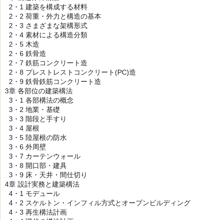
2・1 建築を構成する材料
2・2 荷重・外力と構造の基本
2・3 さまざまな架構形式
2・4 素材による構造分類
2・5 木造
2・6 鉄骨造
2・7 鉄筋コンクリート造
2・8 プレストレストコンクリート(PC)造
2・9 鉄骨鉄筋コンクリート造
3章 各部位の建築構法
3・1 各部構法の概念
3・2 地業・基礎
3・3 階段と手すり
3・4 屋根
3・5 陸屋根の防水
3・6 外周壁
3・7 カーテンウォール
3・8 開口部・建具
3・9 床・天井・間仕切り
4章 設計実務と建築構法
4・1 モデュール
4・2 スケルトン・インフィル方式とオープンビルディング
4・3 再生構法計画