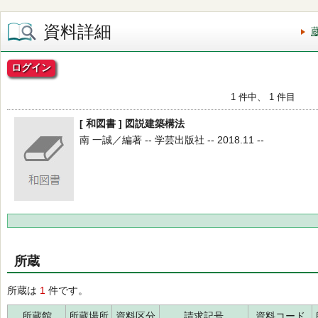
資料詳細
ログイン
1 件中、 1 件目
[ 和図書 ] 図説建築構法
南 一誠／編著 -- 学芸出版社 -- 2018.11 --
所蔵
所蔵は
1
件です。
所蔵館
所蔵場所
資料区分
請求記号
資料コード