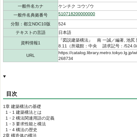
一般件名カナ
ケンチク コウゾウ
510718200000000
一般件名典拠番号
分類：都立NDC10版
524
テキストの言語
日本語
『図説建築構法』 南 一誠／編著, 池尻 
資料情報1
8.11（所蔵館：中央 請求記号：/524.0/5
https://catalog.library.metro.tokyo.lg.jp
URL
268734
目次
1章 建築構法の基礎
1・1 建築構法とは
1・2 構法関連用語の定義
1・3 要求性能と構法
1・4 構法の歴史
2章 構造体の構法