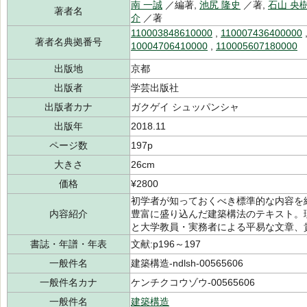
南 一誠
／編著,
池尻 隆史
／著,
石山 央
著者名
介
／著
110003848610000
,
110007436400000
著者名典拠番号
10004706410000
,
110005607180000
出版地
京都
出版者
学芸出版社
出版者カナ
ガクゲイ シュッパンシャ
出版年
2018.11
ページ数
197p
大きさ
26cm
価格
¥2800
初学者が知っておくべき標準的な内容を
内容紹介
豊富に盛り込んだ建築構法のテキスト。
と大学教員・実務者による平易な文章、
書誌・年譜・年表
文献:p196～197
一般件名
建築構造-ndlsh-00565606
一般件名カナ
ケンチクコウゾウ-00565606
一般件名
建築構造