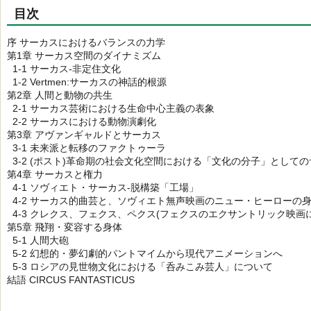
目次
序 サーカスにおけるバランスの力学
第1章 サーカス空間のダイナミズム
1-1 サーカス-非定住文化
1-2 Vertmen:サーカスの神話的根源
第2章 人間と動物の共生
2-1 サーカス芸術における生命中心主義の表象
2-2 サーカスにおける動物演劇化
第3章 アヴァンギャルドとサーカス
3-1 未来派と転移のファクトゥーラ
3-2 (ポスト)革命期の社会文化空間における「文化の分子」として
第4章 サーカスと権力
4-1 ソヴィエト・サーカス-脱構築「工場」
4-2 サーカス的曲芸と、ソヴィエト無声映画のニュー・ヒーローの
4-3 クレクス、フェクス、ペクス(フェクスのエクサントリック映画
第5章 飛翔・変容する身体
5-1 人間大砲
5-2 幻想的・夢幻劇的パントマイムから現代アニメーションへ
5-3 ロシアの見世物文化における「呑みこみ芸人」について
結語 CIRCUS FANTASTICUS