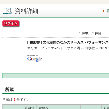
資料詳細
ログイン
1 件中、 1 件目
[ 和図書 ] 文化空間のなかのサーカス パフォーマ
オリガ・ブレニナ=ペトロヴァ／著 -- 白水社 -- 2019.1 
所蔵
所蔵は
1
件です。
所蔵場
資料区
所