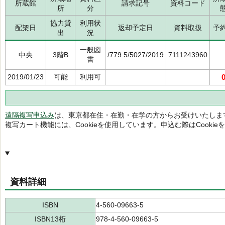
所蔵館
請求記号
資料コード
所
分
協力貸
利用状
配架日
返却予定日
資料取扱
予
出
況
一般図
中央
3階B
/779.5/5027/2019
7111243960
書
2019/01/23
可能
利用可
遠隔複写申込み
は、東京都在住・在勤・在学の方からお受けいたしま
複写カート機能には、Cookieを使用しています。申込む際はCooki
資料詳細
ISBN
4-560-09663-5
ISBN13桁
978-4-560-09663-5