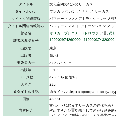
タイトル
文化空間のなかのサーカス
タイトルカナ
ブンカ クウカン ノ ナカ ノ サーカス
タイトル関連情報
パフォーマンスとアトラクションの人類
タイトル関連情報読み
パフォーマンス ト アトラクション ノ 
著者名
オリガ・ブレニナ=ペトロヴァ
／著,
桑野
120002974260000
,
110000374320000
著者名典拠番号
出版地
東京
出版者
白水社
出版者カナ
ハクスイシャ
出版年
2019.1
ページ数
423, 19p 図版16p
大きさ
22cm
原タイトル注記
原タイトル:Цирк в пространстве культу
価格
¥8000
古代から現代までサーカスの進化をあと
内容紹介
占めてきた位置や果たしてきた役割を解
ったメディア領域へのサーカス美学の広