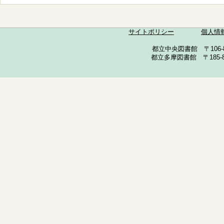
サイトポリシー
個人情
都立中央図書館 〒106-857
都立多摩図書館 〒185-852