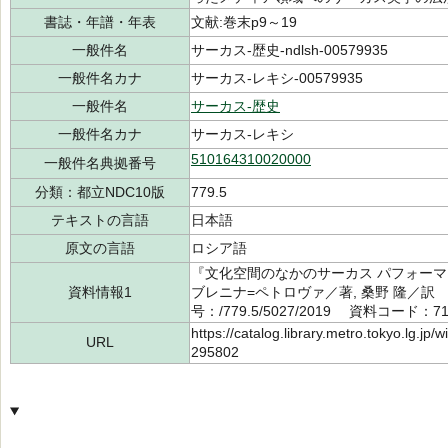
書誌・年譜・年表
文献:巻末p9～19
一般件名
サーカス-歴史-ndlsh-00579935
一般件名カナ
サーカス-レキシ-00579935
一般件名
サーカス-歴史
一般件名カナ
サーカス-レキシ
510164310020000
一般件名典拠番号
分類：都立NDC10版
779.5
テキストの言語
日本語
原文の言語
ロシア語
『文化空間のなかのサーカス パフォー
資料情報1
ブレニナ=ペトロヴァ／著, 桑野 隆／訳
号：/779.5/5027/2019 資料コード：71
https://catalog.library.metro.tokyo.lg.jp
URL
295802