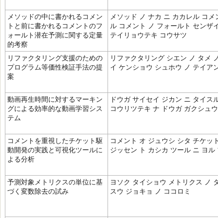
メソッドの中に書かれるコメン
メソッド ノ ナカ ニ カカレル コメ
トと前に書かれるコメントのフ
ル コメント ノ フォールト センザイ
ォールト潜在予測に関する定量
テイリョウテキ コウサツ
的考察
リファクタリング支援のための
リファクタリング シエン ノ タメ 
プログラム等価性検証手法の提
イ ケンショウ シュホウ ノ テイア
案
動画再生時間に対するマーキン
ドウガ サイセイ ジカン ニ タイスル
グによる効率的な動画学習シス
コウリツテキ ナ ドウガ ガクシュウ
テム
コメントを重視したチケット駆
コメント オ ジュウシ シタ チケット
動開発の実践と可視化ツールに
ジッセン ト カシカ ツール ニ ヨル
よる分析
予測対象メトリクスの単位に基
ヨソク タイショウ メトリクス ノ 
づく変数除去の試み
スウ ジョキョ ノ ココロミ