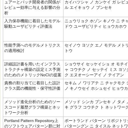
ュアーとパッチ開発者の関係が
カイハツシャ ノ カンケイ ガ レビ
レビュー効率に与える影響の分
ル エイキョウ ノ ブンセキ
析
入力保存機能に着目したモデル
ニュウリョク ホゾン キノウ ニ チ
駆動ユーザビリティ評価法
ドウ ユーザビリティ ヒョウカホウ
性能予測へのモデルメトリクス
セイノウ ヨソク エノ モデル メト
の適用検討
トウ
詳細設計書を用いたインフラス
ショウサイ セッケイショ オ モチ
トラクチャ構築の設定ミス予測
ャ コウチク ノ セッテイ ミス ヨソ
のためのメトリックNoCIの提案
ク エヌオーシーアイ ノ テイアン
責務の割り当てに着目した設計
セキム ノ ワリアテ ニ チャクモク
クラス図の機能性・保守性評価
ノ キノウセイ ホシュセイ ヒョウカ
メソッド進化分析のためのソー
メソッド シンカ ブンセキ ノ タメ 
スコード履歴グラフ構築とネッ
キ グラフ コウチク ト ネットワー
トワーク分析
Portland Pattern Repository上
ポートランド パターン リポジトリ
のソフトウェアパターン群に対
パターングン ニ タイスル ネット