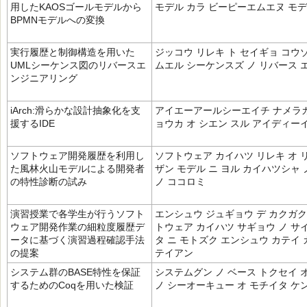
用したKAOSゴールモデルから
モデル カラ ビーピーエムエヌ モデ
BPMNモデルへの変換
実行履歴と制御構造を用いた
ジッコウ リレキ ト セイギョ コウ
UMLシーケンス図のリバースエ
ムエル シーケンスズ ノ リバース
ンジニアリング
iArch:滑らかな設計抽象化を支
アイエーアールシーエイチ ナメラカ
援するIDE
ョウカ オ シエン スル アイディー
ソフトウェア開発履歴を利用し
ソフトウェア カイハツ リレキ オ 
た風林火山モデルによる開発者
ザン モデル ニ ヨル カイハツシャ 
の特性診断の試み
ノ ココロミ
演習授業で各学生が行うソフト
エンシュウ ジュギョウ デ カクガク
ウェア開発作業の細粒度履歴デ
トウェア カイハツ サギョウ ノ サ
ータに基づく演習過程確認手法
タ ニ モトズク エンシュウ カテイ 
の提案
テイアン
システム群のBASE特性を保証
システムグン ノ ベース トクセイ オ
するためのCoqを用いた検証
ノ シーオーキュー オ モチイタ ケ