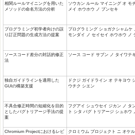
相関ルールマイニングを用いた
ソウカン ルール マイニング オ モ
メソッドの命名方法の分析
メイ ホウホウ ノ ブンセキ
プログラミング初学者向けの誤
プログラミング ショガクシャムケ 
り訂正問題の生成方法の提案
モンダイ ノ セイセイ ホウホウ ノ
ソースコード差分の対話的修正
ソース コード サブン ノ タイワテ
法
独自ガイドラインを適用した
ドクジ ガイドライン オ テキヨウ 
GUIの構築支援
ウチク シエン
不具合修正時間の短縮化を目的
フグアイ シュウセイ ジカン ノ タ
としたバグトリアージ手法の提
ト シタ バグ トリアージ シュホウ 
案
Chromium Projectにおけるレビ
クロミウム プロジェクト ニ オケル