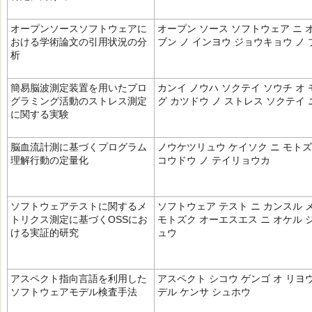
オープンソースソフトウェアに
オープン ソース ソフトウェア ニ 
おける学術論文の引用状況の分
ブン ノ インヨウ ジョウキョウ ノ
析
簡易脳波測定装置を用いたプロ
カンイ ノウハ ソクテイ ソウチ オ
グラミング活動のストレス測定
グ カツドウ ノ ストレス ソクテイ 
に関する実験
脳血流計測に基づくプログラム
ノウケツリュウ ケイソク ニ モトズ
理解行動の定量化
コウドウ ノ テイリョウカ
ソフトウェアテストに関するメ
ソフトウェア テスト ニ カンスル 
トリクス測定に基づくOSSにお
モトズク オーエスエス ニ オケル 
ける実証的研究
ュウ
アスペクト指向言語を利用した
アスペクト シコウ ゲンゴ オ リヨ
ソフトウェアモデル検査手法
デル ケンサ シュホウ