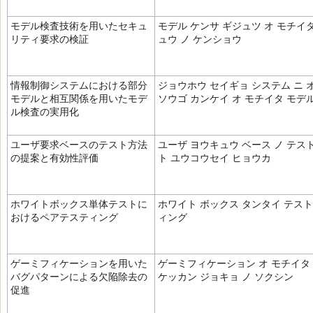
モデル検査技術を用いたセキュ
モデル ケンサ ギジュツ オ モチイ
リティ要求の検証
ュウ ノ ケンショウ
情報制御システムにおける部分
ジョウホウ セイギョ システム ニ 
モデルと相互関係を用いたモデ
ソウゴ カンケイ オ モチイタ モデ
ル検査の実用化
ユーザ要求ベースのテスト方法
ユーザ ヨウキュウ ベース ノ テス
の提案と有効性評価
ト ユウコウセイ ヒョウカ
ホワイトボックス単体テストに
ホワイト ボックス タンタイ テスト
おけるペアテスティング
ィング
ゲーミフィケーションを用いた
ゲーミフィケーション オ モチイタ 
バグパターンによる欠陥除去の
ケッカン ジョキョ ノ ソクシン
促進