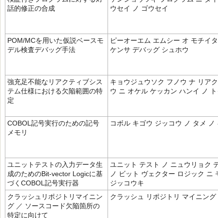
話的修正の合成
ウセイ ノ ゴウセイ
POM/MCを用いた仮説ベースモ
ピーオーエム エムシー オ モチイタ
デル検査デバッグ手法
ケンサ デバッグ シュホウ
強充足不能なリアクティブシス
キョウジュウソク フノウ ナ リアク
テム仕様における欠陥範囲の特
ウ ニ オケル ケッカン ハンイ ノ 
定
COBOL記号実行のための記号
コボル キゴウ ジッコウ ノ タメ ノ
メモリ
ユニットテストの入力データ生
ユニット テスト ノ ニュウリョク 
成のためのBit‐vector Logicに基
ノ ビット ヴェクター ロジック ニ
づくCOBOL記号実行器
ジッコウキ
クラッシュリポジトリマイニン
クラッシュ リポジトリ マイニング
グ ／ ソースコード欠陥箇所の
特定に向けて