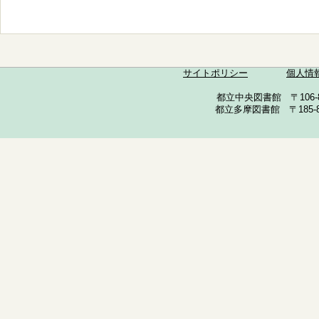
サイトポリシー
個人情
都立中央図書館 〒106-857
都立多摩図書館 〒185-852