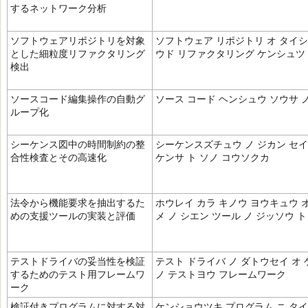
するネットワーク分析
ソフトウェアリポジトリを対象
ソフトウェア リポジトリ オ タイシ
とした細粒度リファクタリング
ウド リファクタリング ケンシュツ
検出
ソースコード編集操作の自動グ
ソース コード ヘンシュウ ソウサ 
ループ化
シーケンス図中の時間制約の整
シーケンスズチュウ ノ ジカン セイ
合性検査とその高速化
ケンサ ト ソノ コウソクカ
法令から機能要求を抽出するた
ホウレイ カラ キノウ ヨウキュウ 
めの支援ツールの実装と評価
メ ノ シエン ツール ノ ジッソウ 
テストドライバの妥当性を検証
テスト ドライバ ノ ダトウセイ オ 
するためのテスト用フレームワ
ノ テストヨウ フレームワーク
ーク
検証付きプログラムに対する対
ケンショウツキ プログラム ニ タイ