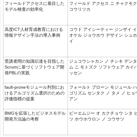
フィールドアクセスに着目した
フィールド アクセス ニ チャクモク
モデル検査の効率化
コウリツカ
高度ICT人材育成教育における
コウド アイシーティー ジンザイ イ
情報デザイン手法の導入事例
オケル ジョウホウ デザイン シュホ
イ
受講者間の知識伝達を目指した
ジュコウシャカン ノ チシキ デンタ
Scrumに基づくソフトウェア開
ム ニ モトズク ソフトウェア カイ
発PBLの実践
ッセン
fault‐proneモジュール判別にお
フォールト プローン モジュール ハ
けるアルゴリズム選択のための
ゴリズム センタク ノ タメ ノ ヒョ
評価指標の提案
アン
BMGを拡張したビジネスモデル
ビーエムジー オ カクチョウ シタ 
開発方法論の考察
ツ ホウホウロン ノ コウサツ