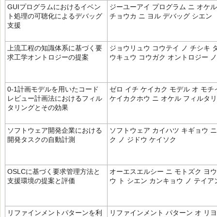
GUIプログラムにおけるイベン
ジーユーアイ プログラム ニ オケル
ト処理の可聴化によるデバッグ
チョウカ ニ ヨル デバッグ シエン
支援
上流工程の知識体系に基づく要
ジョウリュウ コウテイ ノ チシキ 
求工学オントロジーの提案
ウキュウ コウガク オントロジー ノ
0-1計画モデルを用いたコード
ゼロ イチ ケイカク モデル オ モチ
レビュー計画法におけるフィル
ケイカクホウ ニ オケル フィルタリ
タリングとその効果
ソフトウェア開発企業における
ソフトウェア カイハツ キギョウ ニ
開発タスクの自動計測
ク ノ ジドウ ケイソク
OSLCに基づく要求管理方法と
オーエスエルシー ニ モトズク ヨウ
支援環境の提案と評価
ウ ト シエン カンキョウ ノ テイア
リファインメントパターンを利
リファインメント パターン オ リヨ