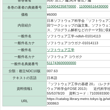
各巻著者
岡野 浩三／編,関澤 俊弦／編
110004235870000
,
110006516430000
各巻の著者の典拠番号
価格
¥6000
日本ソフトウェア科学会「ソフトウェア工学
内容紹介
回ワークショップの論文集。ソフトウェ
ス、プログラム解析などのテーマ別に収
一般件名
ソフトウェア工学-ndlsh-01014113
一般件名カナ
ソフトウェアコウガク-01014113
一般件名
ソフトウェア工学
一般件名カナ
ソフトウェア コウガク
511743600000000
一般件名典拠番号
分類：都立NDC10版
007.63
テキストの言語
日本語
『ソフトウェア工学の基礎 20』（レクチ
資料情報1
ウェア科学会FOSE 2013） 近代科学社
55/5378/20 資料コード：710359330
https://catalog.library.metro.tokyo.lg.jp
URL
300863