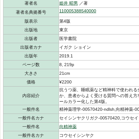
著者名
姫井 昭男
／著
110005388540000
著者名典拠番号
版表示
第4版
出版地
東京
出版者
医学書院
出版者カナ
イガク ショイン
出版年
2019.1
ページ数
8, 219p
大きさ
21cm
価格
¥2200
抗うつ薬、睡眠薬など精神科で使われる
内容紹介
か、患者からよく受ける質問への答え方
ールカラー化した第4版。
一般件名
精神薬理学-00570420-ndlsh,向精神薬-005
一般件名カナ
セイシンヤクリガク-00570420,コウセイシ
一般件名
向精神薬
一般件名カナ
コウセイシンヤク