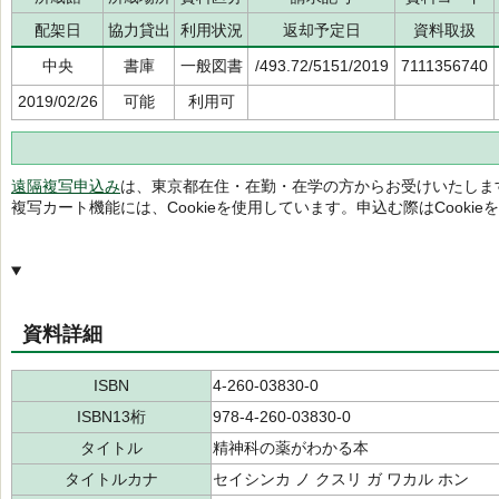
配架日
協力貸出
利用状況
返却予定日
資料取扱
中央
書庫
一般図書
/493.72/5151/2019
7111356740
2019/02/26
可能
利用可
遠隔複写申込み
は、東京都在住・在勤・在学の方からお受けいたしま
複写カート機能には、Cookieを使用しています。申込む際はCooki
資料詳細
ISBN
4-260-03830-0
ISBN13桁
978-4-260-03830-0
タイトル
精神科の薬がわかる本
タイトルカナ
セイシンカ ノ クスリ ガ ワカル ホン