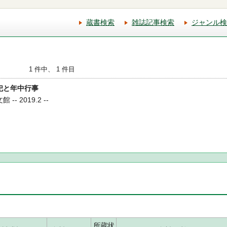
蔵書検索
雑誌記事検索
ジャンル検
1 件中、 1 件目
祭祀と年中行事
-- 2019.2 --
所蔵状