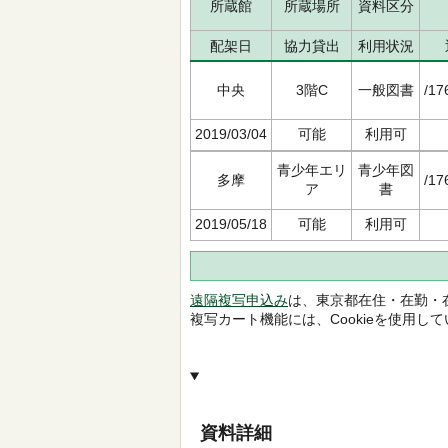
所蔵館
所蔵場所
資料区分
配架日
協力貸出
利用状況
中央
3階C
一般図書
/17
2019/03/04
可能
利用可
青少年エリ
青少年図
多摩
/17
ア
書
2019/05/18
可能
利用可
遠隔複写申込み
は、東京都在住・在勤・
複写カート機能には、Cookieを使用し
資料詳細