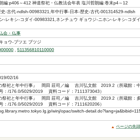
朗編:p406～412 神道祭祀・仏教法会年表 塩川哲朗編:巻末p4～12
-古代-ndlsh-00983321,年中行事-日本-歴史-古代-001314529-ndlsh
ン-レキシ-コダイ-00983321,ネンチュウ ギョウジ-ニホン-レキシ-コダイ
-仏会・仏事
キョウ-ブツエ ブツジ
000000
,
511356810110000
19/02/16
の祭祀と年中行事』 岡田 莊司／編 吉川弘文館 2019.2（所蔵館：
/176.0/5029/2019 資料コード：7111373043）
の祭祀と年中行事』 岡田 莊司／編 吉川弘文館 2019.2（所蔵館：
/176.0/5029/2019 資料コード：7111620206）
log.library.metro.tokyo.lg.jp/winj/opac/switch-detail.do?lang=ja&bibid=11
ページの先