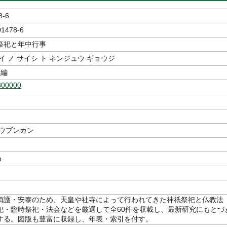
8-6
01478-6
祭祀と年中行事
イ ノ サイシ ト ネンジュウ ギョウジ
編
800000
コウブンカン
p
鎮護・安泰のため、天皇や社寺によって行われてきた神祇祭祀と仏教法
祀・臨時祭祀・法会などを厳選して全60件を収載し、最新研究にもとづ
する。図版も豊富に収録し、年表・索引を付す。