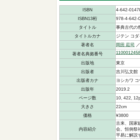
ISBN
4-642-0147
ISBN13桁
978-4-642-
タイトル
事典古代の
タイトルカナ
ジテン コダ
著者名
岡田 莊司
／
110001245
著者名典拠番号
出版地
東京
出版者
吉川弘文館
出版者カナ
ヨシカワ 
出版年
2019.2
ページ数
10, 422, 12
大きさ
22cm
価格
¥3800
古来、国家
内容紹介
会。恒例祭
平易に解説