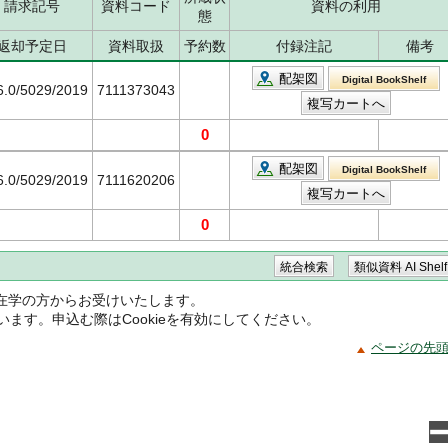
請求記号
資料コード
資料の利用
態
返却予定日
資料取扱
予約数
付録注記
備考
配架図
Digital BookShelf
6.0/5029/2019
7111373043
0
配架図
Digital BookShelf
6.0/5029/2019
7111620206
0
在学の方からお受けいたします。
ています。申込む際はCookieを有効にしてください。
ページの先