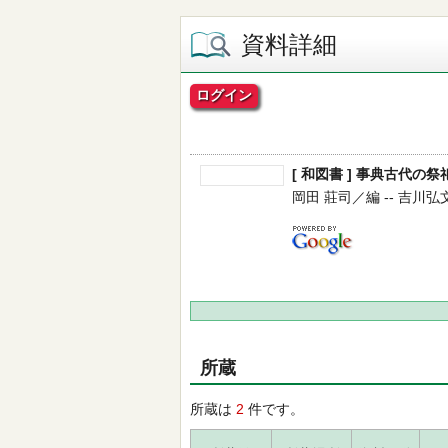
資料詳細
ログイン
[ 和図書 ] 事典古代の
岡田 莊司／編 -- 吉川弘文館 
所蔵
所蔵は
2
件です。