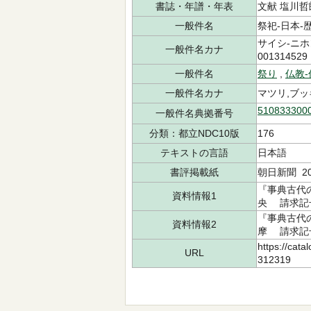
書誌・年譜・年表
文献 塩川哲
一般件名
祭祀-日本-歴史
サイシ-ニホ
一般件名カナ
001314529
一般件名
祭り
,
仏教
一般件名カナ
マツリ,ブッ
510833300
一般件名典拠番号
分類：都立NDC10版
176
テキストの言語
日本語
書評掲載紙
朝日新聞 20
『事典古代
資料情報1
央 請求記号：
『事典古代
資料情報2
摩 請求記号：
https://cata
URL
312319