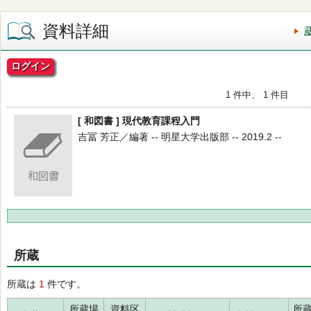
資料詳細
ログイン
1 件中、 1 件目
[ 和図書 ] 現代教育課程入門
吉冨 芳正／編著 -- 明星大学出版部 -- 2019.2 --
所蔵
所蔵は
1
件です。
所蔵場
資料区
所