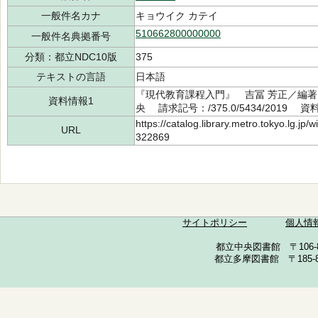
一般件名カナ
キョウイク カテイ
510662800000000
一般件名典拠番号
分類：都立NDC10版
375
テキストの言語
日本語
『現代教育課程入門』 吉冨 芳正／編著 
資料情報1
央 請求記号：/375.0/5434/2019 資
https://catalog.library.metro.tokyo.lg.jp
URL
322869
サイトポリシー
個人情
都立中央図書館 〒106-857
都立多摩図書館 〒185-852