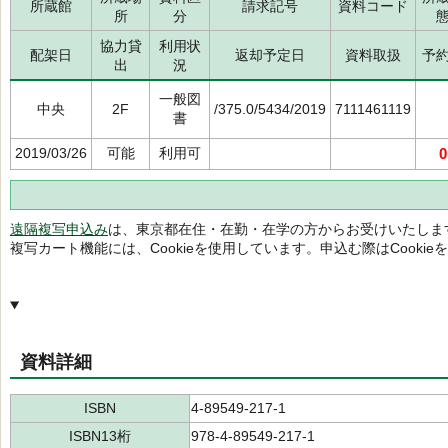
所蔵館
請求記号
資料コード
所
分
協力貸
利用状
配架日
返却予定日
資料取扱
予
出
況
一般図
中央
2F
/375.0/5434/2019
7111461119
書
2019/03/26
可能
利用可
0
遠隔複写申込み
は、東京都在住・在勤・在学の方からお受けいたしま
複写カート機能には、Cookieを使用しています。申込む際はCooki
資料詳細
ISBN
4-89549-217-1
ISBN13桁
978-4-89549-217-1