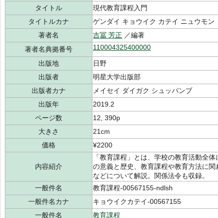
タイトル
現代教育課程入門
タイトルカナ
ゲンダイ キョウイク カテイ ニュウモン
著者名
吉冨 芳正
／編著
110004325400000
著者名典拠番号
出版地
日野
出版者
明星大学出版部
出版者カナ
メイセイ ダイガク シュッパンブ
出版年
2019.2
ページ数
12, 390p
大きさ
21cm
価格
¥2200
「教育課程」とは、学校の教育活動全体
内容紹介
の意義と歴史、教育課程や教育方法に関
などについて解説。関係法令も収録。
一般件名
教育課程-00567155-ndlsh
一般件名カナ
キョウイクカテイ-00567155
一般件名
教育課程