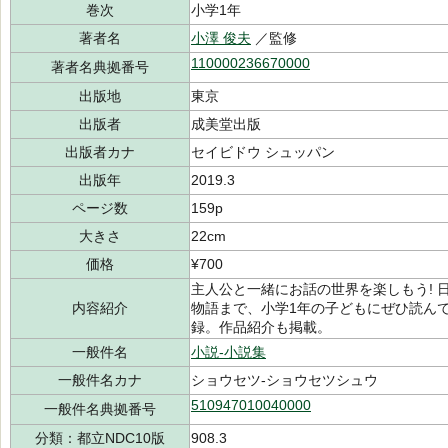
巻次
小学1年
著者名
小澤 俊夫
／監修
110000236670000
著者名典拠番号
出版地
東京
出版者
成美堂出版
出版者カナ
セイビドウ シュッパン
出版年
2019.3
ページ数
159p
大きさ
22cm
価格
¥700
主人公と一緒にお話の世界を楽しもう! 
内容紹介
物語まで、小学1年の子どもにぜひ読ん
録。作品紹介も掲載。
一般件名
小説-小説集
一般件名カナ
ショウセツ-ショウセツシュウ
510947010040000
一般件名典拠番号
分類：都立NDC10版
908.3