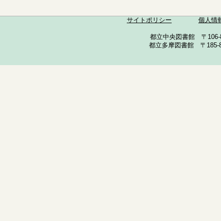
サイトポリシー
個人情
都立中央図書館 〒106-857
都立多摩図書館 〒185-852