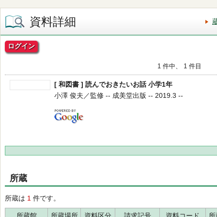
資料詳細
ログイン
1 件中、 1 件目
[ 和図書 ] 読んでおきたいお話 小学1年
小澤 俊夫／監修 -- 成美堂出版 -- 2019.3 --
所蔵
所蔵は
1
件です。
所蔵館
所蔵場所
資料区分
請求記号
資料コード
所