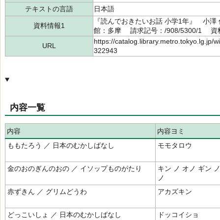
テキストの言語
日本語
『読んでおきたいお話 小学1年』 小澤 
資料情報1
館：多摩 請求記号：/908/5300/1 資料
https://catalog.library.metro.tokyo.lg.jp
URL
322943
内容一覧
内容
内容ヨミ
ももたろう ／ 日本のむかしばなし
モモタロウ
金のおのぎんのおの ／ イソップものがたり
キン ノ オノ ギン ノ
ノ
赤ずきん ／ グリムどうわ
アカズキン
どっこいしょ ／ 日本のむかしばなし
ドッコイショ