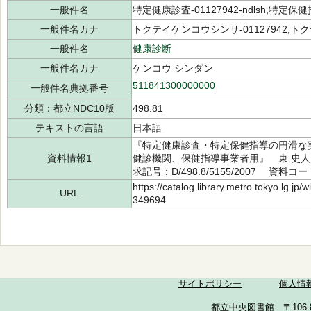
一般件名
特定健康診査-01127942-ndlsh,特定保健指導
一般件名カナ
トクテイケンコウシンサ-01127942,トク
一般件名
健康診断
一般件名カナ
ケンコウ シンダン
511841300000000
一般件名典拠番号
分類：都立NDC10版
498.81
テキストの言語
日本語
『特定健康診査・特定保健指導の円滑な
資料情報1
健診機関、保健指導事業者用』 東 史人
求記号：D/498.8/5155/2007 資料コー
https://catalog.library.metro.tokyo.lg.jp
URL
349694
サイトポリシー
個人情
都立中央図書館 〒106-857