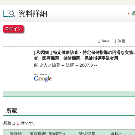
資料詳細
ログイン
1 件中、 1 件目
[ 和図書 ] 特定健康診査・特定保健指導の円滑な実
者、医療機関、健診機関、保健指導事業者用
東 史人／編著 -- 法研 -- 2007.9 --
所蔵
所蔵は
1
件です。
所蔵館
所蔵場所
資料区分
請求記号
資料コード