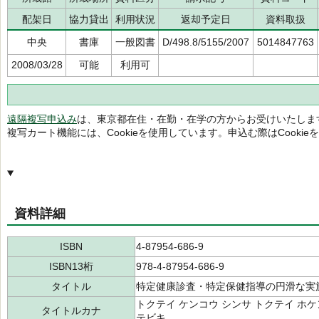
配架日
協力貸出
利用状況
返却予定日
資料取扱
中央
書庫
一般図書
D/498.8/5155/2007
5014847763
2008/03/28
可能
利用可
遠隔複写申込み
は、東京都在住・在勤・在学の方からお受けいたしま
複写カート機能には、Cookieを使用しています。申込む際はCooki
資料詳細
ISBN
4-87954-686-9
ISBN13桁
978-4-87954-686-9
タイトル
特定健康診査・特定保健指導の円滑な実
トクテイ ケンコウ シンサ トクテイ ホケン
タイトルカナ
テビキ