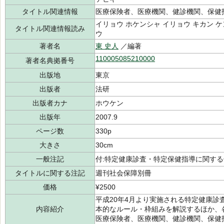
タイトル関連情報
医療保険者、医療機関、健診機関、保健
イリョウ ホケンシャ イリョウ キカン ケ
タイトル関連情報読み
ウ
著者名
東 史人
／編著
110005085210000
著者名典拠番号
出版地
東京
出版者
法研
出版者カナ
ホウケン
出版年
2007.9
ページ数
330p
大きさ
30cm
一般注記
付:特定健康診査・特定保健指導に関する
タイトルに関する注記
週刊社会保障別冊
価格
¥2500
平成20年4月より実施される特定健康
内容紹介
本的なルール・枠組みを解説するほか、
医療保険者、医療機関、健診機関、保健