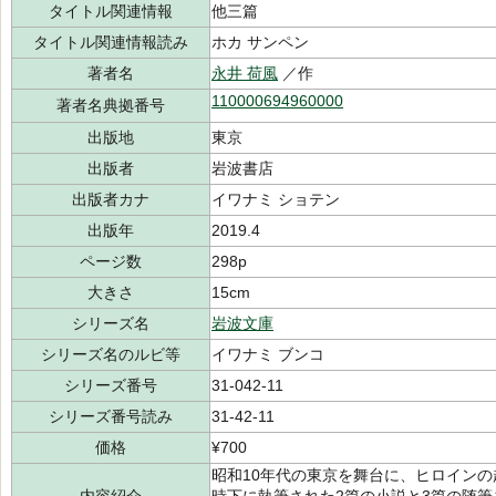
タイトル関連情報
他三篇
タイトル関連情報読み
ホカ サンペン
著者名
永井 荷風
／作
110000694960000
著者名典拠番号
出版地
東京
出版者
岩波書店
出版者カナ
イワナミ ショテン
出版年
2019.4
ページ数
298p
大きさ
15cm
シリーズ名
岩波文庫
シリーズ名のルビ等
イワナミ ブンコ
シリーズ番号
31-042-11
シリーズ番号読み
31-42-11
価格
¥700
昭和10年代の東京を舞台に、ヒロイン