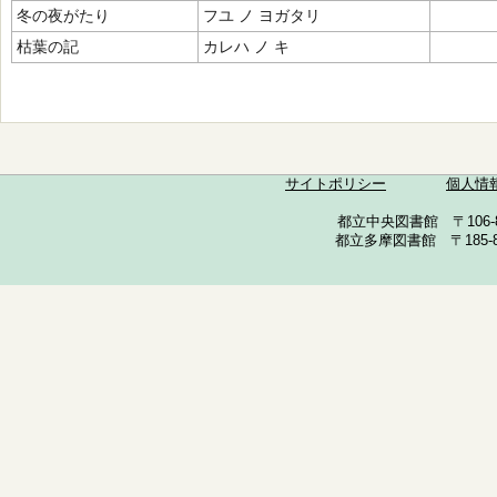
冬の夜がたり
フユ ノ ヨガタリ
枯葉の記
カレハ ノ キ
サイトポリシー
個人情
都立中央図書館 〒106-857
都立多摩図書館 〒185-852