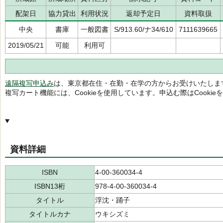
配架日
協力貸出
利用状況
返却予定日
資料取扱
中央
書庫
一般図書
S/913.60/ナ34/610
7111639665
2019/05/21
可能
利用可
遠隔複写申込み
は、東京都在住・在勤・在学の方からお受けいたしま
複写カート機能には、Cookieを使用しています。申込む際はCooki
資料詳細
ISBN
4-00-360034-4
ISBN13桁
978-4-00-360034-4
タイトル
浮沈・踊子
タイトルカナ
ウキシズミ