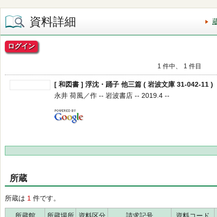
資料詳細
ログイン
1 件中、 1 件目
[ 和図書 ] 浮沈・踊子 他三篇 ( 岩波文庫 31-042-11 )
永井 荷風／作 -- 岩波書店 -- 2019.4 --
所蔵
所蔵は
1
件です。
所蔵館
所蔵場所
資料区分
請求記号
資料コード