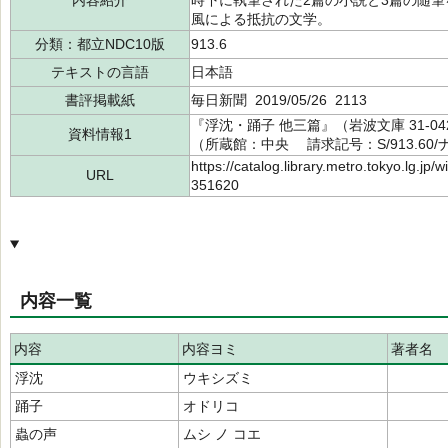
内容紹介
時下に執筆された2篇の小説と3篇の随
風による抵抗の文学。
分類：都立NDC10版
913.6
テキストの言語
日本語
書評掲載紙
毎日新聞 2019/05/26 2113
『浮沈・踊子 他三篇』（岩波文庫 31-04
資料情報1
（所蔵館：中央 請求記号：S/913.60/ナ3
https://catalog.library.metro.tokyo.lg.jp
URL
351620
内容一覧
内容
内容ヨミ
著者名
浮沈
ウキシズミ
踊子
オドリコ
蟲の声
ムシ ノ コエ