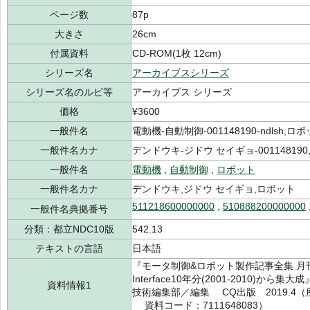
ページ数
87p
大きさ
26cm
付属資料
CD-ROM(1枚 12cm)
シリーズ名
アーカイブスシリーズ
シリーズ名のルビ等
アーカイブス シリーズ
価格
¥3600
一般件名
電動機-自動制御-001148190-ndlsh,ロボット
一般件名カナ
デンドウキ-ジドウ セイギョ-001148190,
一般件名
電動機
,
自動制御
,
ロボット
一般件名カナ
デンドウキ,ジドウ セイギョ,ロボット
511218600000000
,
510888200000000
一般件名典拠番号
分類：都立NDC10版
542.13
テキストの言語
日本語
『モータ制御&ロボット製作記事全集 月刊トランジ
Interface10年分(2001-2010
資料情報1
技術編集部／編集 CQ出版 2019.4（所蔵
資料コード：7111648083）