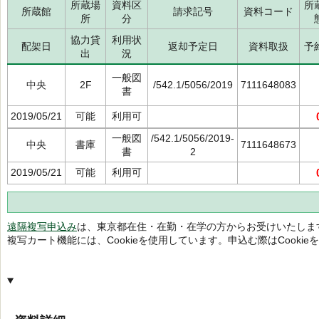
所蔵場
資料区
所
所蔵館
請求記号
資料コード
所
分
協力貸
利用状
配架日
返却予定日
資料取扱
予
出
況
一般図
中央
2F
/542.1/5056/2019
7111648083
書
2019/05/21
可能
利用可
一般図
/542.1/5056/2019-
中央
書庫
7111648673
書
2
2019/05/21
可能
利用可
遠隔複写申込み
は、東京都在住・在勤・在学の方からお受けいたしま
複写カート機能には、Cookieを使用しています。申込む際はCooki