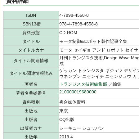
資料詳細
ISBN
4-7898-4558-8
ISBN13桁
978-4-7898-4558-8
資料形態
CD-ROM
タイトル
モータ制御&ロボット製作記事全集
タイトルカナ
モータ セイギョ アンド ロボット セイサ
月刊トランジスタ技術,Design Wave Magaz
タイトル関連情報
成
ゲッカン トランジスタ ギジュツ デザイ
タイトル関連情報読み
ウネンブン ニセンイチ ニセンジュウ カ
著者名
トランジスタ技術編集部
／編集
210000019680000
著者名典拠番号
資料種別
複合媒体資料
出版地
東京
出版者
CQ出版
出版者カナ
シーキュー シュッパン
出版年
2019.4