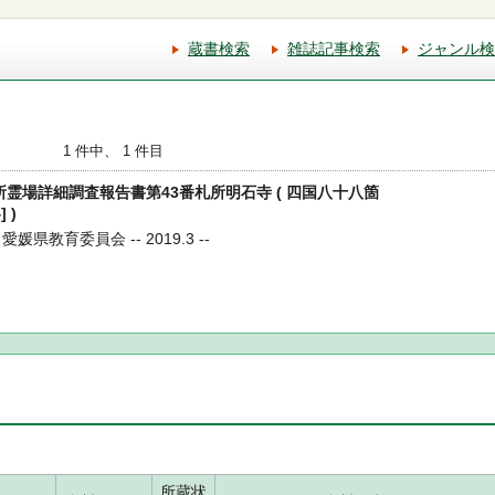
蔵書検索
雑誌記事検索
ジャンル検
1 件中、 1 件目
箇所霊場詳細調査報告書第43番札所明石寺 ( 四国八十八箇
 )
媛県教育委員会 -- 2019.3 --
所蔵状