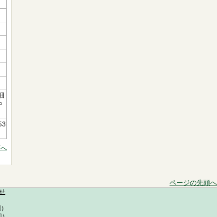
細
中
53
頭へ
ページの先頭へ
せ
図
）
図
）