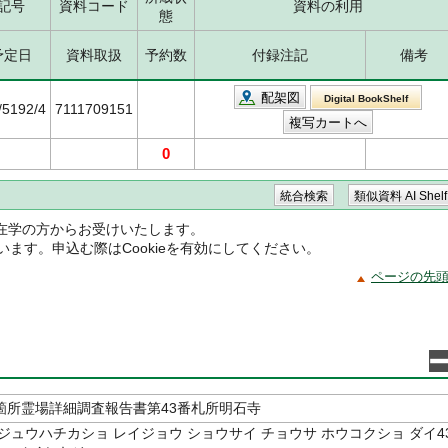
記号
資料コード
資料の利用
態
予定日
資料取扱
予約数
付録注記
備考
配架図
Digital BookShelf
/5192/4
7111709151
0
在学の方からお受けいたします。
ています。申込む際はCookieを有効にしてください。
ページの先
箇所霊場詳細調査報告書第43番札所明石寺
ジュウハチカショ レイジョウ ショウサイ チョウサ ホウコクショ ダイ4