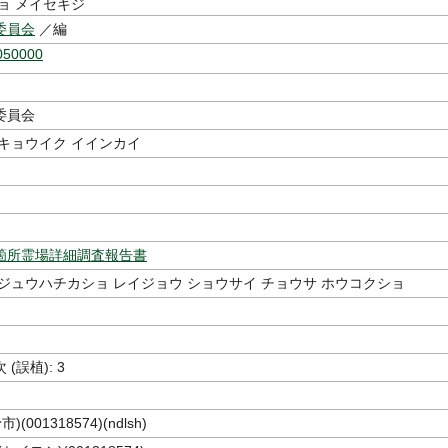
ョ メイセキジ
委員会
／編
050000
委員会
キョウイク イインカイ
箇所霊場詳細調査報告書
ジュウハチカショ レイジョウ ショウサイ チョウサ ホウコクショ
(誤植): 3
(001318574)(ndlsh)