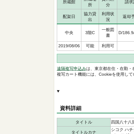
所蔵館
請求
所
分
協力貸
利用状
配架日
返却
出
況
一般図
中央
3階C
D/186.9
書
2019/08/06
可能
利用可
遠隔複写申込み
は、東京都在住・在勤・
複写カート機能には、Cookieを使用し
資料詳細
タイトル
四国八十八
シコク ハチ
タイトルカナ