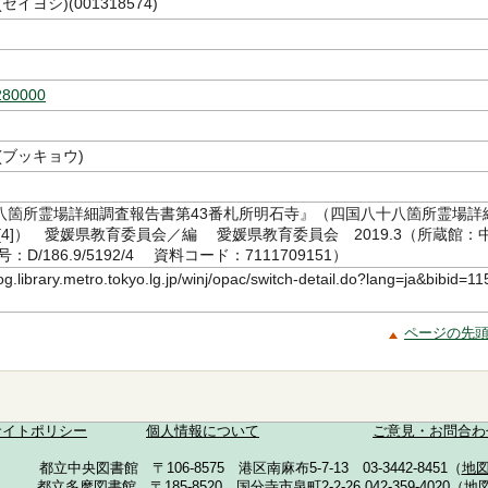
セイヨシ)(001318574)
280000
(ブッキョウ)
八箇所霊場詳細調査報告書第43番札所明石寺』（四国八十八箇所霊場詳
[4]） 愛媛県教育委員会／編 愛媛県教育委員会 2019.3（所蔵館：
D/186.9/5192/4 資料コード：7111709151）
log.library.metro.tokyo.lg.jp/winj/opac/switch-detail.do?lang=ja&bibid=11
ページの先
サイトポリシー
個人情報について
ご意見・お問合わ
都立中央図書館 〒106-8575 港区南麻布5-7-13 03-3442-8451（
地
都立多摩図書館 〒185-8520 国分寺市泉町2-2-26 042-359-4020（
地