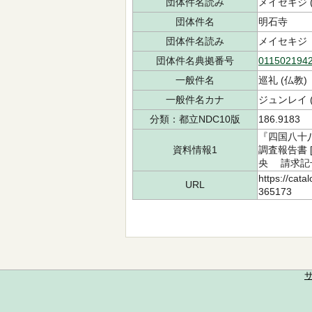
団体件名読み
メイセキジ (
団体件名
明石寺
団体件名読み
メイセキジ
団体件名典拠番号
011502194
一般件名
巡礼 (仏教)
一般件名カナ
ジュンレイ 
分類：都立NDC10版
186.9183
『四国八十
資料情報1
調査報告書 
央 請求記号：
https://cata
URL
365173