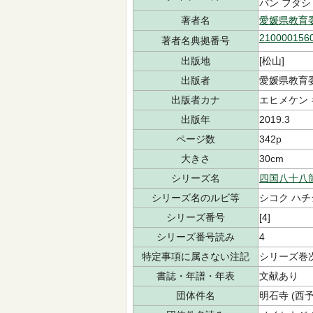
バン フダシ
著者名
愛媛県教育
210000156
著者名典拠番号
出版地
[松山]
出版者
愛媛県教育
出版者カナ
エヒメケン 
出版年
2019.3
ページ数
342p
大きさ
30cm
シリーズ名
四国八十八
シリーズ名のルビ等
シコク ハチ
シリーズ番号
[4]
シリーズ番号読み
4
特定事項に属さない注記
シリーズ巻次 
書誌・年譜・年表
文献あり
団体件名
明石寺 (西予市)