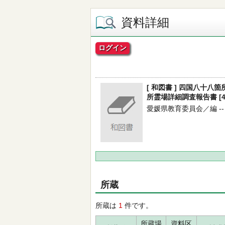
資料詳細
ログイン
[ 和図書 ] 四国八十八
所霊場詳細調査報告書 [4]
愛媛県教育委員会／編 -- 愛
所蔵
所蔵は
1
件です。
所蔵場
資料区