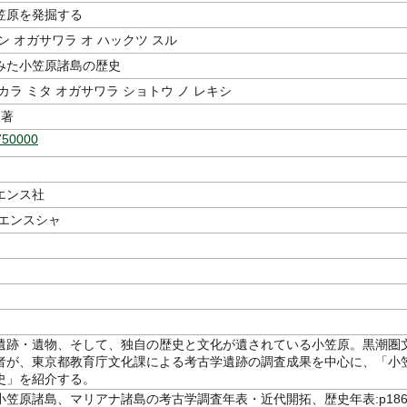
笠原を発掘する
ン オガサワラ オ ハックツ スル
みた小笠原諸島の歴史
カラ ミタ オガサワラ ショトウ ノ レキシ
著
750000
エンス社
イエンスシャ
遺跡・遺物、そして、独自の歴史と文化が遺されている小笠原。黒潮圏
者が、東京都教育庁文化課による考古学遺跡の調査成果を中心に、「小
史」を紹介する。
小笠原諸島、マリアナ諸島の考古学調査年表・近代開拓、歴史年表:p18