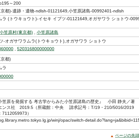
p195～200
都)-遺跡・遺物-ndlsh-01121649,小笠原諸島-00992401-ndlsh
 (トウキョウト)-イセキ イブツ-01121649,オガサワラ ショトウ-009
小笠原村(東京都)
,
小笠原諸島
ツ-オガサワラムラ(トウキョウト),オガサワラ ショトウ
860000
,
520316800000000
東京都)
ムラ
000000
小笠原を発掘する 考古学からみた小笠原諸島の歴史』 小田 静夫／
ンス社 2019.5（所蔵館：中央 請求記号：T/19・210/5016/2019
112059973）
log.library.metro.tokyo.lg.jp/winj/opac/switch-detail.do?lang=ja&bibid=11
ページの先