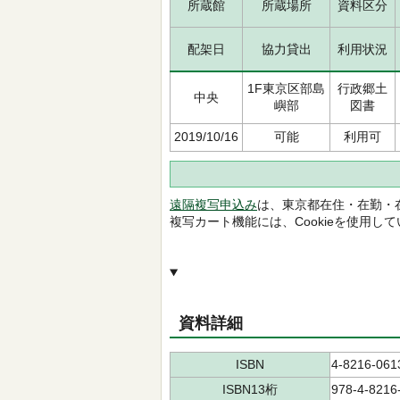
所蔵館
所蔵場所
資料区分
配架日
協力貸出
利用状況
1F東京区部島
行政郷土
中央
嶼部
図書
2019/10/16
可能
利用可
遠隔複写申込み
は、東京都在住・在勤・
複写カート機能には、Cookieを使用し
資料詳細
ISBN
4-8216-061
ISBN13桁
978-4-8216