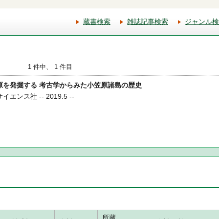
蔵書検索
雑誌記事検索
ジャンル検
1 件中、 1 件目
小笠原を発掘する 考古学からみた小笠原諸島の歴史
エンス社 -- 2019.5 --
所蔵