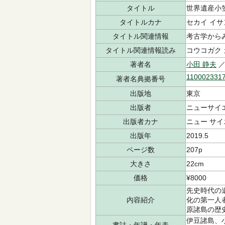
タイトル
世界遺産小
タイトルカナ
セカイ イサ
タイトル関連情報
考古学から
タイトル関連情報読み
コウコガク 
著者名
小田 静夫
／
110002331
著者名典拠番号
出版地
東京
出版者
ニューサイ
出版者カナ
ニュー サ
出版年
2019.5
ページ数
207p
大きさ
22cm
価格
¥8000
先史時代の
内容紹介
化の第一人
原諸島の歴
伊豆諸島、