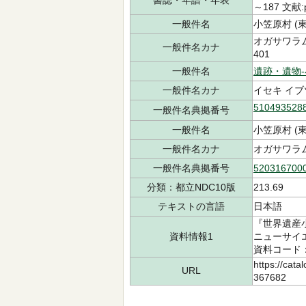
書誌・年譜・年表
～187 文献:
一般件名
小笠原村 (東京
オガサワラムラ
一般件名カナ
401
一般件名
遺跡・遺物-
一般件名カナ
イセキ イブ
510493528
一般件名典拠番号
一般件名
小笠原村 (
一般件名カナ
オガサワラ
一般件名典拠番号
520316700
分類：都立NDC10版
213.69
テキストの言語
日本語
『世界遺産
資料情報1
ニューサイエ
資料コード：7
https://cata
URL
367682