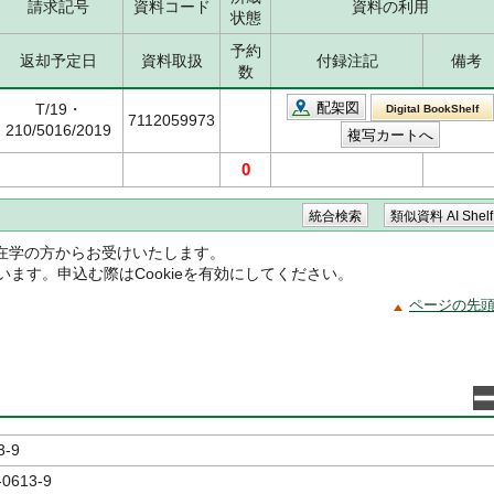
請求記号
資料コード
資料の利用
状態
予約
返却予定日
資料取扱
付録注記
備考
数
配架図
T/19・
Digital BookShelf
7112059973
210/5016/2019
0
在学の方からお受けいたします。
ています。申込む際はCookieを有効にしてください。
ページの先
3-9
-0613-9