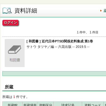
資料詳細
ログイン
1 件中、 1 件目
[ 和図書 ] 近代日本PTSD関係史料集成 第1巻
サトウ タツヤ／編 -- 六花出版 -- 2019.5 --
所蔵
所蔵は
1
件です。
所蔵館
所蔵場所
資料区分
請求記号
資料コード