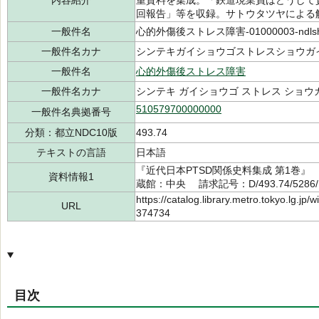
内容紹介
重資料を集成。「鉄道現業員はどうして
回報告」等を収録。サトウタツヤによる
一般件名
心的外傷後ストレス障害-01000003-ndls
一般件名カナ
シンテキガイショウゴストレスショウガイ-0
一般件名
心的外傷後ストレス障害
一般件名カナ
シンテキ ガイショウゴ ストレス ショウ
510579700000000
一般件名典拠番号
分類：都立NDC10版
493.74
テキストの言語
日本語
『近代日本PTSD関係史料集成 第1巻』 
資料情報1
蔵館：中央 請求記号：D/493.74/5286
https://catalog.library.metro.tokyo.lg.jp
URL
374734
目次