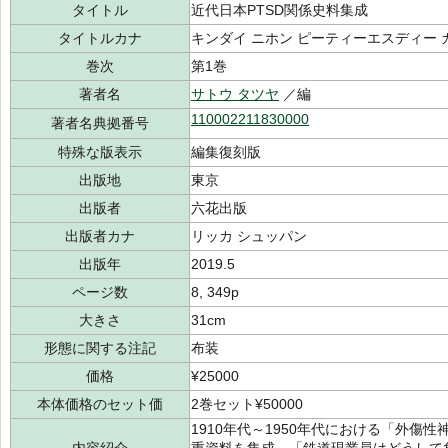
タイトル
近代日本PTSD関係史料集成
タイトルカナ
キンダイ ニホン ピーティーエスディー 
巻次
第1巻
著者名
サトウ タツヤ
／編
110002211830000
著者名典拠番号
特殊な版表示
編集復刻版
出版地
東京
出版者
六花出版
出版者カナ
リッカ シュッパン
出版年
2019.5
ページ数
8, 349p
大きさ
31cm
形態に関する注記
布装
価格
¥25000
本体価格のセット価
2巻セット¥50000
1910年代～1950年代における「外傷