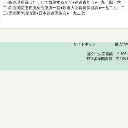
一-鉄道現業員はどうして負傷するか全●鉄道青年会●一九一四・六
二-鉄道病院療養所及治療所一覧●鉄道大臣官房保健課●一九二六・二
三-災害医学講演集●日本鉄道医協会●一九二七・一
サイトポリシー
個人情
都立中央図書館 〒106-857
都立多摩図書館 〒185-852