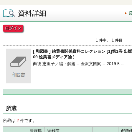
資料詳細
ログイン
1 件中、 1 件目
[ 和図書 ] 絵葉書関係資料コレクション [1]第1巻 出版
69 絵葉書メディア論 )
向後 恵里子／編・解題 -- 金沢文圃閣 -- 2019.5 --
所蔵
所蔵は
2
件です。
所蔵場
資料区
所蔵