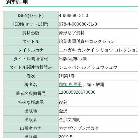
資料詳細
ISBN(セット)
4-909680-31-0
ISBN(セット13桁)
978-4-909680-31-0
資料形態
原形活字資料
タイトル
絵葉書関係資料コレクション
タイトルカナ
エハガキ カンケイ シリョウ コレクショ
タイトル関連情報
出版/流布/収集
タイトル関連情報読み
シュッパン ルフ シュウシュウ
巻次
[1]第1巻
著者名
向後 恵里子
／編・解題
110005920670000
著者名典拠番号
特殊な版表示
復刻
出版地
金沢
出版者
金沢文圃閣
出版者カナ
カナザワ ブンポカク
出版年
2019.5