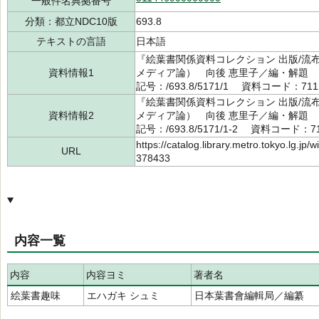
一般件名典拠番号
分類：都立NDC10版
693.8
テキストの言語
日本語
『絵葉書関係資料コレクション 出版/流布/
資料情報1
メディア論） 向後 恵里子／編・解題 
記号：/693.8/5171/1 資料コード：711
『絵葉書関係資料コレクション 出版/流布/
資料情報2
メディア論） 向後 恵里子／編・解題 
記号：/693.8/5171/1-2 資料コード：71
https://catalog.library.metro.tokyo.lg.jp
URL
378433
内容一覧
内容
内容ヨミ
著者名
絵葉書趣味
エハガキ シュミ
日本葉書會編輯局／編纂