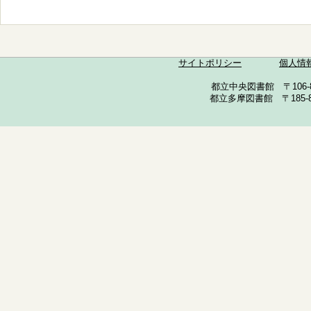
サイトポリシー
個人情
都立中央図書館 〒106-857
都立多摩図書館 〒185-852