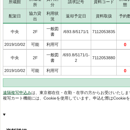
所蔵館
請求記号
資料コード
所
分
態
協力貸
利用状
配架日
返却予定日
資料取扱
予約
出
況
一般図
中央
2F
/693.8/5171/1
7112053835
書
2019/10/02
可能
利用可
0
一般図
/693.8/5171/1-
中央
2F
7112053880
書
2
2019/10/02
可能
利用可
0
遠隔複写申込み
は、東京都在住・在勤・在学の方からお受けいたしま
複写カート機能には、Cookieを使用しています。申込む際はCooki