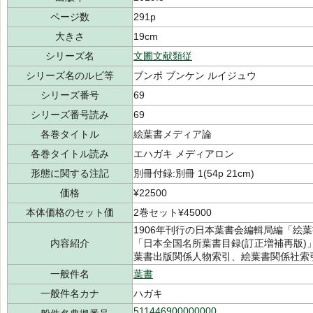
ページ数
291p
大きさ
19cm
シリーズ名
文圃文献類従
シリーズ名のルビ等
ブンポ ブンケン ルイジュウ
シリーズ番号
69
シリーズ番号読み
69
各巻タイトル
絵葉書メディア論
各巻タイトル読み
エハガキ メディアロン
形態に関する注記
別冊付録:別冊 1(54p 21cm)
価格
¥22500
本体価格のセット価
2巻セット¥45000
1906年刊行の日本葉書会編輯局編「絵葉
内容紹介
「日本全国名所葉書目録(訂正増補再版
葉書出版関係人物索引、絵葉書関係社索
一般件名
葉書
一般件名カナ
ハガキ
511446900000000