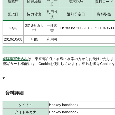
所蔵館
所蔵場所
請求記号
資料コード
分
利用状
配架日
協力貸出
返却予定日
資料取扱
況
3階B美術大
一般図
中央
D/783.8/5200/2018
7111949603
型
書
2019/10/08
可能
利用可
遠隔複写申込み
は、東京都在住・在勤・在学の方からお受けいたしま
複写カート機能には、Cookieを使用しています。申込む際はCooki
資料詳細
タイトル
Hockey handbook
タイトルカナ
Hockey handbook