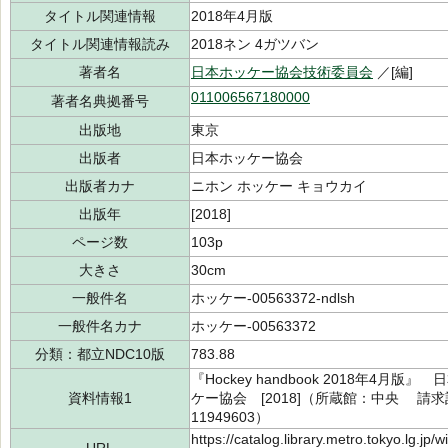
タイトル関連情報
2018年4月版
タイトル関連情報読み
2018ネン 4ガツバン
著者名
日本ホッケー協会技術委員会
／[編]
011006567180000
著者名典拠番号
出版地
東京
出版者
日本ホッケー協会
出版者カナ
ニホン ホッケー キョウカイ
出版年
[2018]
ページ数
103p
大きさ
30cm
一般件名
ホッケー-00563372-ndlsh
一般件名カナ
ホッケー-00563372
分類：都立NDC10版
783.88
『Hockey handbook 2018年4
資料情報1
ケー協会 [2018]（所蔵館：中央 請求記号
11949603）
https://catalog.library.metro.tokyo.lg.jp