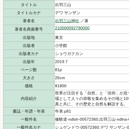
タイトル
出羽三山
タイトルカナ
デワ サンザン
著者名
出羽三山神社
／著
210000092790000
著者名典拠番号
出版地
東京
出版者
小学館
出版者カナ
ショウガクカン
出版年
2019.7
ページ数
81p
大きさ
26cm
価格
¥1800
世界が注目する「自然」と「信仰」が息
内容紹介
場として人々の崇敬を集めるその地と1
真と共に、その歴史と自然を解説する。
書誌・年譜・年表
年表:p81
一般件名
修験道-ndlsh-00572360,出羽三山-ndlna-
一般件名カナ
シュゲンドウ-00572360,デワ サンザン-00