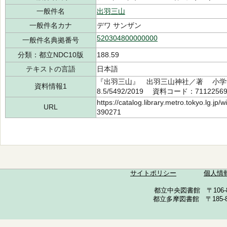
一般件名
出羽三山
一般件名カナ
デワ サンザン
520304800000000
一般件名典拠番号
分類：都立NDC10版
188.59
テキストの言語
日本語
『出羽三山』 出羽三山神社／著 小学館 
資料情報1
8.5/5492/2019 資料コード：7112256
https://catalog.library.metro.tokyo.lg.jp
URL
390271
サイトポリシー
個人情
都立中央図書館 〒106-857
都立多摩図書館 〒185-852