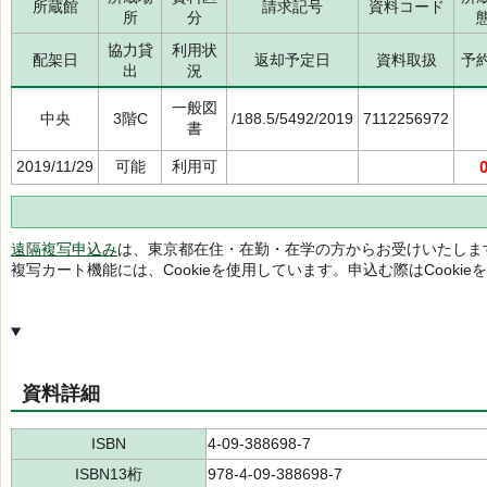
所蔵館
請求記号
資料コード
所
分
協力貸
利用状
配架日
返却予定日
資料取扱
予
出
況
一般図
中央
3階C
/188.5/5492/2019
7112256972
書
2019/11/29
可能
利用可
遠隔複写申込み
は、東京都在住・在勤・在学の方からお受けいたしま
複写カート機能には、Cookieを使用しています。申込む際はCooki
資料詳細
ISBN
4-09-388698-7
ISBN13桁
978-4-09-388698-7