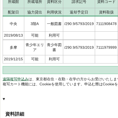
所蔵館
所蔵場所
資料区分
請求記号
資料コード
配架日
協力貸出
利用状況
返却予定日
資料取扱
中央
3階A
一般図書
/290.9/5793/2019
7111908478
2019/08/13
可能
利用可
青少年エリ
青少年図
多摩
/290.9/5793/2019
7111979999
ア
書
2019/12/15
可能
利用可
遠隔複写申込み
は、東京都在住・在勤・在学の方からお受けいたしま
複写カート機能には、Cookieを使用しています。申込む際はCooki
資料詳細