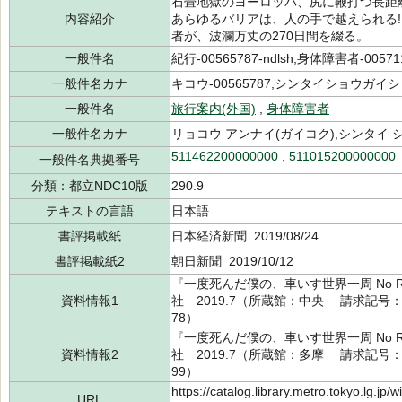
石畳地獄のヨーロッパ、尻に鞭打つ長距
内容紹介
あらゆるバリアは、人の手で越えられる!
者が、波瀾万丈の270日間を綴る。
一般件名
紀行-00565787-ndlsh,身体障害者-0057115
一般件名カナ
キコウ-00565787,シンタイショウガイシャ-
一般件名
旅行案内(外国)
,
身体障害者
一般件名カナ
リョコウ アンナイ(ガイコク),シンタイ
511462200000000
,
511015200000000
一般件名典拠番号
分類：都立NDC10版
290.9
テキストの言語
日本語
書評掲載紙
日本経済新聞 2019/08/24
書評掲載紙2
朝日新聞 2019/10/12
『一度死んだ僕の、車いす世界一周 No Rai
資料情報1
社 2019.7（所蔵館：中央 請求記号：/29
78）
『一度死んだ僕の、車いす世界一周 No Rai
資料情報2
社 2019.7（所蔵館：多摩 請求記号：/29
99）
https://catalog.library.metro.tokyo.lg.jp
URL