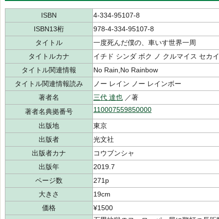
ISBN
4-334-95107-8
ISBN13桁
978-4-334-95107-8
タイトル
一度死んだ僕の、車いす世界一周
タイトルカナ
イチド シンダ ボク ノ クルマイス セカ
タイトル関連情報
No Rain,No Rainbow
タイトル関連情報読み
ノー レイン ノー レインボー
著者名
三代 達也
／著
110007559850000
著者名典拠番号
出版地
東京
出版者
光文社
出版者カナ
コウブンシャ
出版年
2019.7
ページ数
271p
大きさ
19cm
価格
¥1500