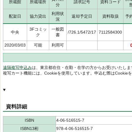
所蔵館
所蔵場所
請求記号
資料コード
分
利用状
配架日
協力貸出
返却予定日
資料取扱
予
況
3Fコミッ
一般図
中央
/726.1/5472/17
7112584300
ク
書
2020/03/03
可能
利用可
遠隔複写申込み
は、東京都在住・在勤・在学の方からお受けいたしま
複写カート機能には、Cookieを使用しています。申込む際はCooki
資料詳細
ISBN
4-06-516515-7
ISBN13桁
978-4-06-516515-7