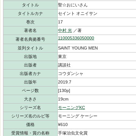
タイトル
聖☆おにいさん
タイトルカナ
セイント オニイサン
巻次
17
著者名
中村 光
／著
110005336050000
著者名典拠番号
並列タイトル
SAINT YOUNG MEN
出版地
東京
出版者
講談社
出版者カナ
コウダンシャ
出版年
2019.7
ページ数
[130p]
大きさ
19cm
シリーズ名
モーニングKC
シリーズ名のルビ等
モーニング ケーシー
価格
¥610
受賞情報・賞の名称
手塚治虫文化賞