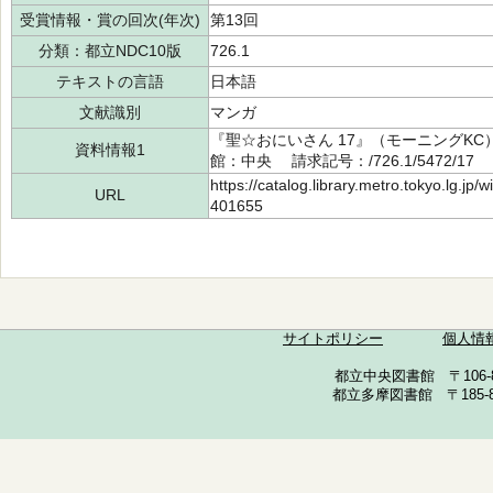
受賞情報・賞の回次(年次)
第13回
分類：都立NDC10版
726.1
テキストの言語
日本語
文献識別
マンガ
『聖☆おにいさん 17』（モーニングKC）
資料情報1
館：中央 請求記号：/726.1/5472/17
https://catalog.library.metro.tokyo.lg.jp
URL
401655
サイトポリシー
個人情
都立中央図書館 〒106-857
都立多摩図書館 〒185-852