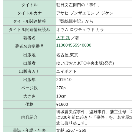
タイトル
朝日文左衛門の「事件」
タイトルカナ
アサヒ ブンザエモン ノ ジケン
タイトル関連情報
『鸚鵡籠中記』から
タイトル関連情報読み
オウム ロウチュウキ カラ
著者名
大下 武
／著
110004555940000
著者名典拠番号
出版地
名古屋,東京
出版者
ゆいぽおと,KTC中央出版(発売)
出版者カナ
ユイポオト
出版年
2019.10
ページ数
270p
大きさ
19cm
価格
¥1600
御城番失踪事件、盗難事件、藩主生母「
内容紹介
に300年前に起きた「事件」を、名古
念に掘り起こす。
書誌・年譜・年表
文献:p267～269