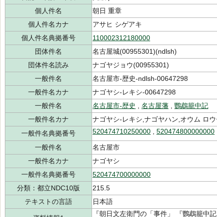
個人件名
朝日 重章
個人件名カナ
アサヒ シゲアキ
個人件名典拠番号
110002312180000
団体件名
名古屋城(00955301)(ndlsh)
団体件名読み
ナゴヤジョウ(00955301)
一般件名
名古屋市-歴史-ndlsh-00647298
一般件名カナ
ナゴヤシ-レキシ-00647298
一般件名
名古屋市-歴史
,
名古屋藩
,
鸚鵡籠中記
一般件名カナ
ナゴヤシ-レキシ,ナゴヤハン,オウム ロ
520474710250000
,
520474800000000
一般件名典拠番号
一般件名
名古屋市
一般件名カナ
ナゴヤシ
一般件名典拠番号
520474700000000
分類：都立NDC10版
215.5
テキストの言語
日本語
『朝日文左衛門の「事件」 『鸚鵡籠中記