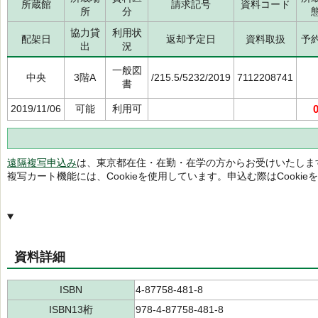
所蔵館
請求記号
資料コード
所
分
協力貸
利用状
配架日
返却予定日
資料取扱
予
出
況
一般図
中央
3階A
/215.5/5232/2019
7112208741
書
2019/11/06
可能
利用可
遠隔複写申込み
は、東京都在住・在勤・在学の方からお受けいたしま
複写カート機能には、Cookieを使用しています。申込む際はCooki
資料詳細
ISBN
4-87758-481-8
ISBN13桁
978-4-87758-481-8