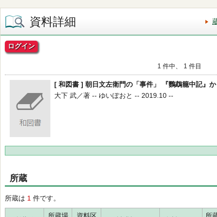
資料詳細
ログイン
1 件中、 1 件目
[ 和図書 ] 朝日文左衛門の「事件」 『鸚鵡籠中記』か
大下 武／著 -- ゆいぽおと -- 2019.10 --
所蔵
所蔵は
1
件です。
所蔵場
資料区
所