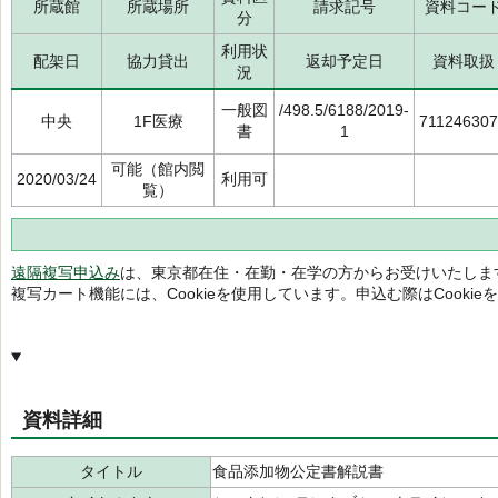
所蔵館
所蔵場所
請求記号
資料コー
分
利用状
配架日
協力貸出
返却予定日
資料取扱
況
一般図
/498.5/6188/2019-
中央
1F医療
71124630
書
1
可能（館内閲
2020/03/24
利用可
覧）
遠隔複写申込み
は、東京都在住・在勤・在学の方からお受けいたしま
複写カート機能には、Cookieを使用しています。申込む際はCooki
資料詳細
タイトル
食品添加物公定書解説書