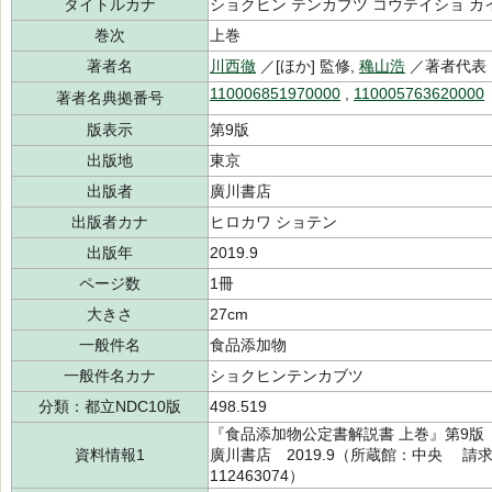
タイトルカナ
ショクヒン テンカブツ コウテイショ カ
巻次
上巻
著者名
川西徹
／[ほか] 監修,
穐山浩
／著者代表
110006851970000
,
110005763620000
著者名典拠番号
版表示
第9版
出版地
東京
出版者
廣川書店
出版者カナ
ヒロカワ ショテン
出版年
2019.9
ページ数
1冊
大きさ
27cm
一般件名
食品添加物
一般件名カナ
ショクヒンテンカブツ
分類：都立NDC10版
498.519
『食品添加物公定書解説書 上巻』第9版 
資料情報1
廣川書店 2019.9（所蔵館：中央 請求記号：
112463074）