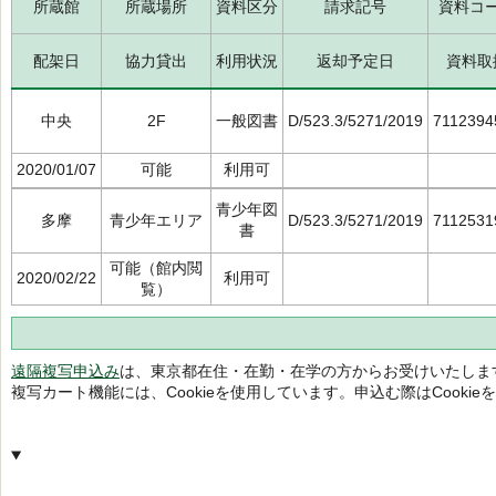
所蔵館
所蔵場所
資料区分
請求記号
資料コ
配架日
協力貸出
利用状況
返却予定日
資料取
中央
2F
一般図書
D/523.3/5271/2019
7112394
2020/01/07
可能
利用可
青少年図
多摩
青少年エリア
D/523.3/5271/2019
7112531
書
可能（館内閲
2020/02/22
利用可
覧）
遠隔複写申込み
は、東京都在住・在勤・在学の方からお受けいたしま
複写カート機能には、Cookieを使用しています。申込む際はCooki