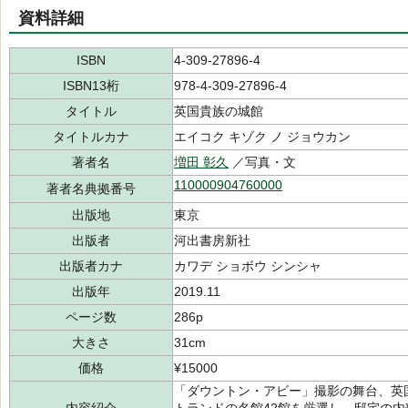
資料詳細
ISBN
4-309-27896-4
ISBN13桁
978-4-309-27896-4
タイトル
英国貴族の城館
タイトルカナ
エイコク キゾク ノ ジョウカン
著者名
増田 彰久
／写真・文
110000904760000
著者名典拠番号
出版地
東京
出版者
河出書房新社
出版者カナ
カワデ ショボウ シンシャ
出版年
2019.11
ページ数
286p
大きさ
31cm
価格
¥15000
「ダウントン・アビー」撮影の舞台、英