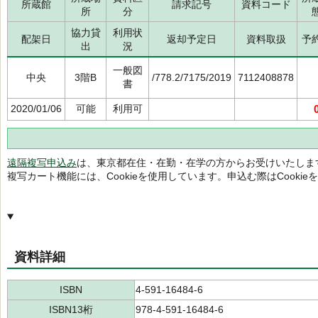
所蔵館
請求記号
資料コード
所
分
協力貸
利用状
配架日
返却予定日
資料取扱
予
出
況
一般図
中央
3階B
/778.2/7175/2019
7112408878
書
2020/01/06
可能
利用可
遠隔複写申込み
は、東京都在住・在勤・在学の方からお受けいたしま
複写カート機能には、Cookieを使用しています。申込む際はCooki
資料詳細
ISBN
4-591-16484-6
ISBN13桁
978-4-591-16484-6