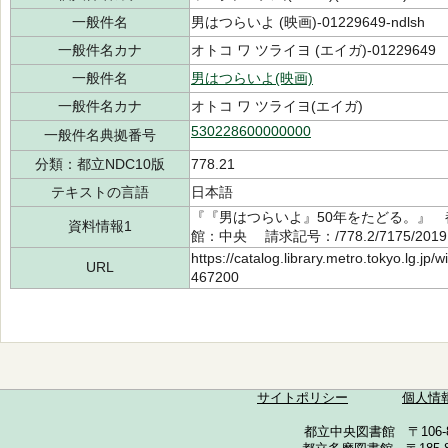
一般件名
男はつらいよ (映画)-01229649-ndlsh
一般件名カナ
オトコ ワ ツライヨ (エイガ)-01229649
一般件名
男はつらいよ(映画)
一般件名カナ
オトコ ワ ツライヨ(エイガ)
530228600000000
一般件名典拠番号
分類：都立NDC10版
778.21
テキストの言語
日本語
『『男はつらいよ』50年をたどる。』 都
資料情報1
館：中央 請求記号：/778.2/7175/201
https://catalog.library.metro.tokyo.lg.jp
URL
467200
サイトポリシー
個人情
都立中央図書館 〒106-857