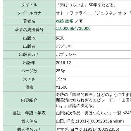
タイトル
『男はつらいよ』50年をたどる。
タイトルカナ
オトコ ワ ツライヨ ゴジュウネン オ タ
著者名
都築 政昭
／著
110000654730000
著者名典拠番号
出版地
東京
出版者
ポプラ社
出版者カナ
ポプラシャ
出版年
2019.12
ページ数
255p
大きさ
19cm
価格
¥1500
奇跡の「国民的映画」はどのように生ま
内容紹介
渥美清の知られざるエピソード、「山田
いよ」評論の決定版。
書誌・年譜・年表
山田洋次作品「男はつらいよ」一覧:p248～2
個人件名
山田, 洋次,(1931-)(00092335)(ndlsh)
個人件名カナ
ヤマダ, ヨウジ,(1931-)(00092335)