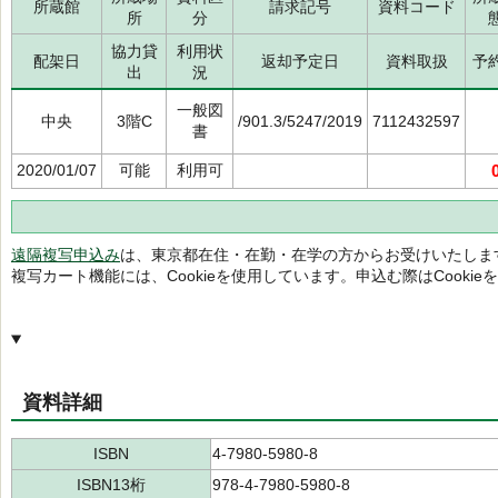
所蔵館
請求記号
資料コード
所
分
協力貸
利用状
配架日
返却予定日
資料取扱
予
出
況
一般図
中央
3階C
/901.3/5247/2019
7112432597
書
2020/01/07
可能
利用可
遠隔複写申込み
は、東京都在住・在勤・在学の方からお受けいたしま
複写カート機能には、Cookieを使用しています。申込む際はCooki
資料詳細
ISBN
4-7980-5980-8
ISBN13桁
978-4-7980-5980-8