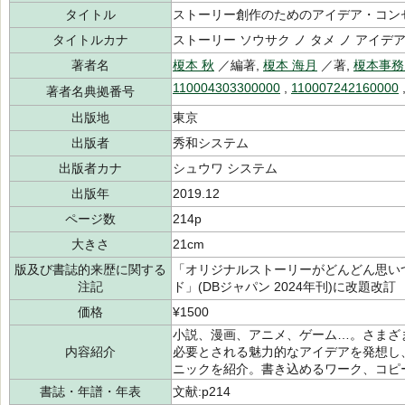
タイトル
ストーリー創作のためのアイデア・コン
タイトルカナ
ストーリー ソウサク ノ タメ ノ アイデ
著者名
榎本 秋
／編著,
榎本 海月
／著,
榎本事務
110004303300000
,
110007242160000
著者名典拠番号
出版地
東京
出版者
秀和システム
出版者カナ
シュウワ システム
出版年
2019.12
ページ数
214p
大きさ
21cm
版及び書誌的来歴に関する
「オリジナルストーリーがどんどん思い
注記
ド」(DBジャパン 2024年刊)に改題改訂
価格
¥1500
小説、漫画、アニメ、ゲーム…。さまざ
内容紹介
必要とされる魅力的なアイデアを発想し
ニックを紹介。書き込めるワーク、コピ
書誌・年譜・年表
文献:p214