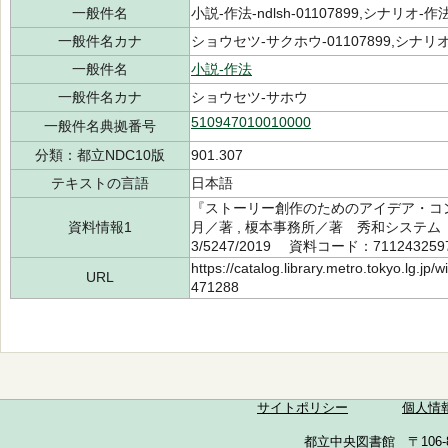
一般件名
小説-作法-ndlsh-01107899,シナリオ-作法-n
一般件名カナ
ショウセツ-サクホウ-01107899,シナリオ-
一般件名
小説-作法
一般件名カナ
ショウセツ-サホウ
510947010010000
一般件名典拠番号
分類：都立NDC10版
901.307
テキストの言語
日本語
『ストーリー創作のためのアイデア・コン
資料情報1
月／著 , 榎本事務所／著 秀和システム 2
3/5247/2019 資料コード：711243259
https://catalog.library.metro.tokyo.lg.jp
URL
471288
サイトポリシー
個人情
都立中央図書館 〒106-857