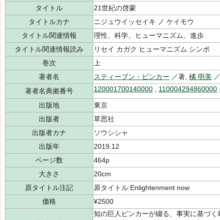
タイトル
21世紀の啓蒙
タイトルカナ
ニジュウイッセイキ ノ ケイモウ
タイトル関連情報
理性、科学、ヒューマニズム、進歩
タイトル関連情報読み
リセイ カガク ヒューマニズム シンポ
巻次
上
著者名
スティーブン・ピンカー
／著,
橘 明美
／
120001700140000
,
110004294860000
著者名典拠番号
出版地
東京
出版者
草思社
出版者カナ
ソウシシャ
出版年
2019.12
ページ数
464p
大きさ
20cm
原タイトル注記
原タイトル:Enlightenment now
価格
¥2500
知の巨人ピンカーが綴る、事実に基づく