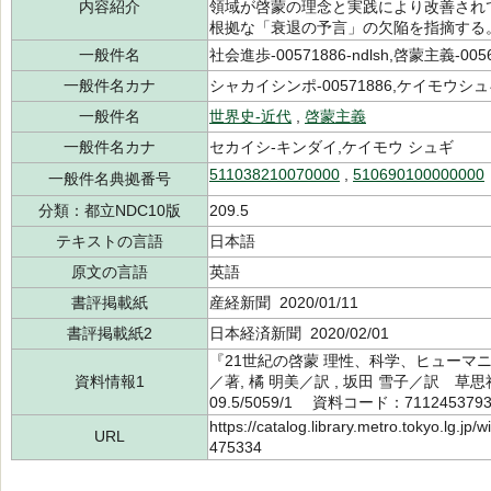
内容紹介
領域が啓蒙の理念と実践により改善され
根拠な「衰退の予言」の欠陥を指摘する
一般件名
社会進歩-00571886-ndlsh,啓蒙主義-00565
一般件名カナ
シャカイシンポ-00571886,ケイモウシュギ-
一般件名
世界史-近代
,
啓蒙主義
一般件名カナ
セカイシ-キンダイ,ケイモウ シュギ
511038210070000
,
510690100000000
一般件名典拠番号
分類：都立NDC10版
209.5
テキストの言語
日本語
原文の言語
英語
書評掲載紙
産経新聞 2020/01/11
書評掲載紙2
日本経済新聞 2020/02/01
『21世紀の啓蒙 理性、科学、ヒューマ
資料情報1
／著, 橘 明美／訳 , 坂田 雪子／訳 草
09.5/5059/1 資料コード：711245379
https://catalog.library.metro.tokyo.lg.jp
URL
475334