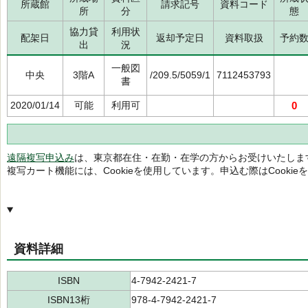
所蔵館
請求記号
資料コード
所
分
態
協力貸
利用状
配架日
返却予定日
資料取扱
予約
出
況
一般図
中央
3階A
/209.5/5059/1
7112453793
書
2020/01/14
可能
利用可
0
遠隔複写申込み
は、東京都在住・在勤・在学の方からお受けいたしま
複写カート機能には、Cookieを使用しています。申込む際はCooki
資料詳細
ISBN
4-7942-2421-7
ISBN13桁
978-4-7942-2421-7