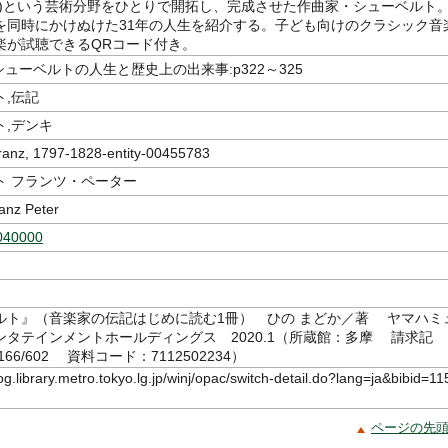
曲)という芸術分野をひとりで開拓し、完成させた作曲家・シューベルト
を同時にかけぬけた31年の人生を紹介する。子ども向けのクラシック音
楽が試聴できるQRコード付き。
9 シューベルトの人生と歴史上の出来事:p322～325
ト,伝記
ト,デンキ
ranz, 1797-1828-entity-00455783
ト フランツ・ペーター
anz Peter
040000
ルト』（音楽家の伝記はじめに読む1冊） ひの まどか／著 ヤマハミ
ンタテインメントホールディングス 2020.1（所蔵館：多摩 請求記
シ166/602 資料コード：7112502234）
log.library.metro.tokyo.lg.jp/winj/opac/switch-detail.do?lang=ja&bibid=11
ページの先