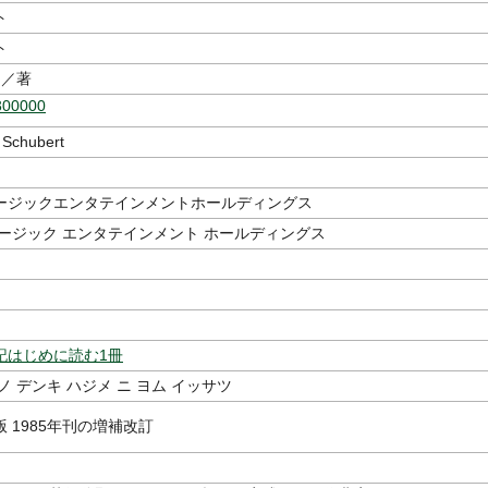
ト
ト
／著
300000
 Schubert
ージックエンタテインメントホールディングス
ュージック エンタテインメント ホールディングス
記はじめに読む1冊
ノ デンキ ハジメ ニ ヨム イッサツ
 1985年刊の増補改訂