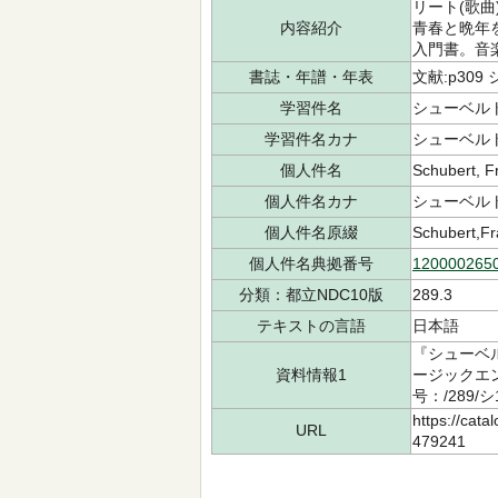
リート(歌
内容紹介
青春と晩年
入門書。音
書誌・年譜・年表
文献:p30
学習件名
シューベル
学習件名カナ
シューベル
個人件名
Schubert, F
個人件名カナ
シューベル
個人件名原綴
Schubert,Fr
個人件名典拠番号
120000265
分類：都立NDC10版
289.3
テキストの言語
日本語
『シューベ
資料情報1
ージックエ
号：/289/
https://cata
URL
479241