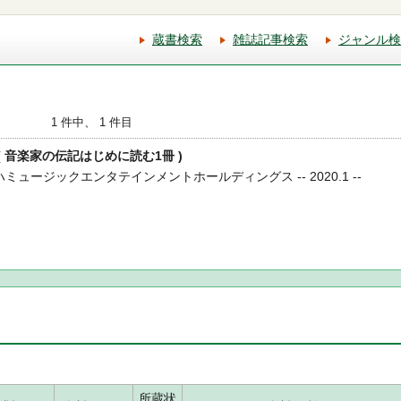
蔵書検索
雑誌記事検索
ジャンル検
1 件中、 1 件目
 ( 音楽家の伝記はじめに読む1冊 )
ハミュージックエンタテインメントホールディングス -- 2020.1 --
所蔵状