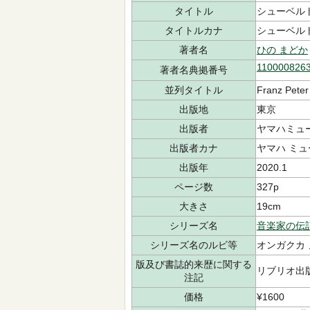
タイトル
シューベル
タイトルカナ
シューベル
著者名
ひの まどか
110000826
著者名典拠番号
並列タイトル
Franz Peter
出版地
東京
出版者
ヤマハミュ
出版者カナ
ヤマハ ミ
出版年
2020.1
ページ数
327p
大きさ
19cm
シリーズ名
音楽家の伝
シリーズ名のルビ等
オンガクカ 
版及び書誌的来歴に関する
リブリオ出版
注記
価格
¥1600