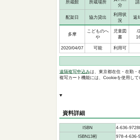
所蔵館
所蔵場所
請
分
利用状
配架日
協力貸出
返
況
こどものへ
児童図
/
多摩
や
書
1
2020/04/07
可能
利用可
遠隔複写申込み
は、東京都在住・在勤・
複写カート機能には、Cookieを使用し
資料詳細
ISBN
4-636-9728
ISBN13桁
978-4-636-