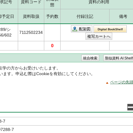
求記号
資料コード
資料の利用
態
却予定日
資料取扱
予約数
付録注記
備考
配架図
289/シ
Digital BookShelf
7112502234
66/602
0
在学の方からお受けいたします。
ています。申込む際はCookieを有効にしてください。
ページの先
8-7
97288-7