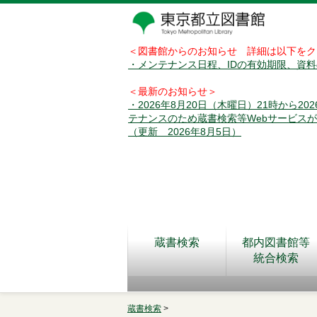
＜図書館からのお知らせ 詳細は以下をク
・メンテナンス日程、IDの有効期限、資
＜最新のお知らせ＞
・2026年8月20日（木曜日）21時から2
テナンスのため蔵書検索等Webサービス
（更新 2026年8月5日）
蔵書検索
都内図書館等
統合検索
蔵書検索
>